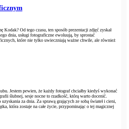
aficznym
mę Kodak? Od tego czasu, ten sposób prezentacji zdjęć zyskał
ego dnia, usługi fotograficzne ewoluują, by sprostać
cznych, które nie tylko uwieczniają ważne chwile, ale również
ślubu. Jestem pewien, że każdy fotograf chciałby kiedyś wykonać
afii ślubnej, sesje nocne to rzadkość, którą warto docenić.
zyskania za dnia. Za sprawą grających ze sobą świateł i cieni,
ka, która zostaje na całe życie, przypominając o tej magicznej