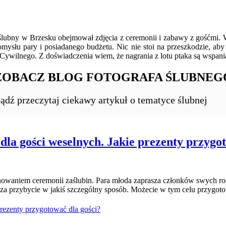
aż ślubny w Brzesku obejmował zdjęcia z ceremonii i zabawy z gośćm
omysłu pary i posiadanego budżetu. Nic nie stoi na przeszkodzie, aby
Cywilnego. Z doświadczenia wiem, że nagrania z lotu ptaka są wspania
ZOBACZ BLOG FOTOGRAFA ŚLUBNEG
ądź przeczytaj ciekawy artykuł o tematyce ślubnej
dla gości weselnych. Jakie prezenty przygot
nowaniem ceremonii zaślubin. Para młoda zaprasza członków swych rodz
a przybycie w jakiś szczególny sposób. Możecie w tym celu przygotow
rezenty przygotować dla gości?