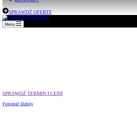
SPRAWDŹ OFERTĘ
Menu
SPRAWDŹ TERMIN I CENĘ
Fotograf ślubny
Brzesko. Ślub to wyjątkowe wydarzenie, które plan
Goście powoli zbierają się pod Twoim domem. Promieniejesz. Nagl
skontaktować, ale nie odbiera.
Już prawie odkurzasz swoją starą lustrzankę, gdy ten wbiega zdy
tygodniach otwierasz album ślubny i przecierasz oczy ze zdumienia.