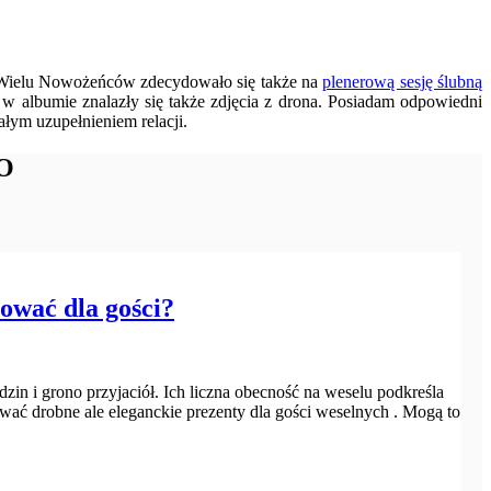
i. Wielu Nowożeńców zdecydowało się także na
plenerową sesję ślubną
 w albumie znalazły się także zdjęcia z drona. Posiadam odpowiedni
łym uzupełnieniem relacji.
O
ować dla gości?
in i grono przyjaciół. Ich liczna obecność na weselu podkreśla
ać drobne ale eleganckie prezenty dla gości weselnych . Mogą to