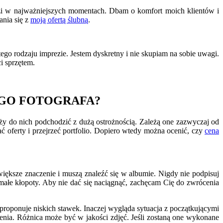
zi w najważniejszych momentach. Dbam o komfort moich klientów i
ania się z
moją ofertą ślubną
.
go rodzaju imprezie. Jestem dyskretny i nie skupiam na sobie uwagi.
i sprzętem.
EGO FOTOGRAFA?
y do nich podchodzić z dużą ostrożnością. Zależą one zazwyczaj od
ć oferty i przejrzeć portfolio. Dopiero wtedy można ocenić, czy
cena
większe znaczenie i muszą znaleźć się w albumie. Nigdy nie podpisuj
emałe kłopoty. Aby nie dać się naciągnąć, zachęcam Cię do zwrócenia
roponuje niskich stawek. Inaczej wygląda sytuacja z początkującymi
czenia. Różnica może być w jakości zdjęć. Jeśli zostaną one wykonane