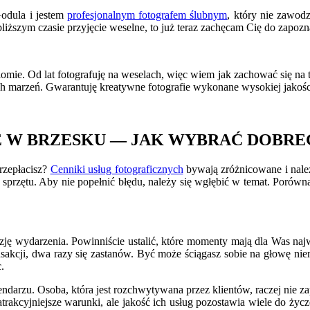
Godula i jestem
profesjonalnym fotografem ślubnym
, który nie zawod
bliższym czasie przyjęcie weselne, to już teraz zachęcam Cię do zapozn
ie. Od lat fotografuję na weselach, więc wiem jak zachować się na te
ych marzeń. Gwarantuję kreatywne fotografie wykonane wysokiej jakośc
E W BRZESKU — JAK WYBRAĆ DOBR
przepłacisz?
Cenniki usług fotograficznych
bywają zróżnicowane i należ
sprzętu. Aby nie popełnić błędu, należy się wgłębić w temat. Porówna
zję wydarzenia. Powinniście ustalić, które momenty mają dla Was naj
nsakcji, dwa razy się zastanów. Być może ściągasz sobie na głowę ni
.
arzu. Osoba, która jest rozchwytywana przez klientów, raczej nie zap
 atrakcyjniejsze warunki, ale jakość ich usług pozostawia wiele do ży