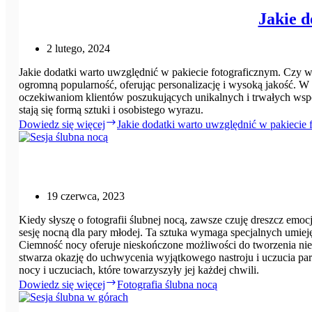
Jakie d
2 lutego, 2024
Jakie dodatki warto uwzględnić w pakiecie fotograficznym. Czy wi
ogromną popularność, oferując personalizację i wysoką jakość. W e
oczekiwaniom klientów poszukujących unikalnych i trwałych wspom
stają się formą sztuki i osobistego wyrazu.
Dowiedz się więcej
Jakie dodatki warto uwzględnić w pakiecie 
19 czerwca, 2023
Kiedy słyszę o fotografii ślubnej nocą, zawsze czuję dreszcz emo
sesję nocną dla pary młodej. Ta sztuka wymaga specjalnych umiejętn
Ciemność nocy oferuje nieskończone możliwości do tworzenia niep
stwarza okazję do uchwycenia wyjątkowego nastroju i uczucia pary 
nocy i uczuciach, które towarzyszyły jej każdej chwili.
Dowiedz się więcej
Fotografia ślubna nocą