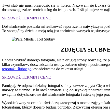
Twój ślub nie musi przerodzić się w horror. Nazywam się Łukasz 
dostosowuję zakres moich usług do ich potrzeb. Jeśli planujesz w naj
SPRAWDŹ TERMIN I CENĘ
Doświadczenie pozwala mi realizować reportaże na najwyższym poziom
To szczególny dzień, a moją rolą jest spełnienie waszych najskrytsz
ZDJĘCIA ŚLUBN
Chcesz wybrać dobrego fotografa, ale z drugiej strony boisz się, że 
kilku czynników: doświadczenia osoby, zakresu oferty i posiadanego 
reportażu ślubnego
jest adekwatna do zakresu usługi.
SPRAWDŹ TERMIN I CENĘ
Pamiętaj, że odpowiedzialny fotograf ślubny zawsze zapyta Cię o wi
umowy w ciemno. Jeśli ktoś namawia Cię do szybkiej finalizacji tra
uwagi na dotychczasowe doświadczenie fotografa i estetykę jego prac
Wysokie kwoty w cenniku świadczą zazwyczaj o mocno zajętym kalend
fotografami, którzy dopiero budują portfolio. Zazwyczaj oferują oni