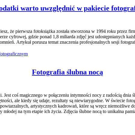
odatki warto uwzględnić w pakiecie fotogr
esz, że pierwsza fotoksiążka została stworzona w 1994 roku przez fir
rze cyfrowej, gdzie ponad 1,8 miliarda zdjęć jest udostępnianych każd
nień. Artykuł porusza temat znaczenia profesjonalnych sesji fotografi
fotograficznym
Fotografia ślubna nocą
cji. Jest coś magicznego w połączeniu intymności nocy z radością dnia 
ości, ale kiedy się udaje, rezultaty są niewiarygodne. W świecie fotogr
owtarzalnych, artystycznych kadrowań, które są wręcz niemożliwe do u
młodej na tym etapie ich życia. Zdjęcia ślubne nocą to unikalna pamiąt