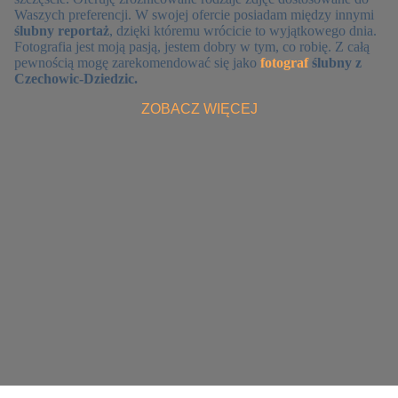
Waszych preferencji. W swojej ofercie posiadam między innymi
ślubny reportaż
, dzięki któremu wrócicie to wyjątkowego dnia.
Fotografia jest moją pasją, jestem dobry w tym, co robię. Z całą
pewnością mogę zarekomendować się jako
fotograf
ślubny z
Czechowic-Dziedzic.
ZOBACZ WIĘCEJ