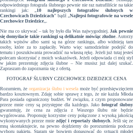
odpowiedniego fotografa ślubnego pewnie nie raz natrafiliście na takie
rankingi jak: „
10 najlepszych fotografów ślubnych 
Czechowicach Dziedzicach
” bądź „
Najlepsi fotografowie na wesel
Czechowice Dziedzice
„.
Nie ma co ukrywać – tak by było dla Was najwygodniej.
Jak pewni
się domyślacie takie rankingi są delikatnie mówiąc złudne
. Autorzy
takich wpisów albo sami są na górze rankingu, albo widnieją tam
osoby, które za to zapłaciły. Warto więc samodzielnie podejść do
tematu i poszukiwania prowadzić na własną rękę. Jeżeli już tutaj jesteś
polecam skorzystać z moich wskazówek. Jeżeli odpowiada ci mój styl
w jakim prezentuję zdjęcia ślubne – Nie musisz już dalej szukać.
Zapraszam do zapoznania się z ofertą.
FOTOGRAF ŚLUBNY CZECHOWICE DZIEDZICE CENA
Rozumiem, że
organizacja ślubu i wesela
może być przedsięwzięciem
bardzo kosztownym. Zdaję sobie sprawę z tego, że nie każda Młoda
Para posiada ograniczony budżet. W związku, z czym proponowane
przeze mnie ceny są przystępne dla każdego. Jako
fotograf ślubn
gwarantuję, że cena za zdjęcia z Waszego ślubu nie będzie
wygórowana. Proponuję korzystne ceny połączone z wysoką jakością
wykonywanych przeze mnie
zdjęć i reportaży ślubnych
. Jeśli się z
mną skontaktujecie, na pewno dojdziemy do porozumienia podczas
wyboru pakietu. Staram się bowiem dopasować do sytuacji młodej