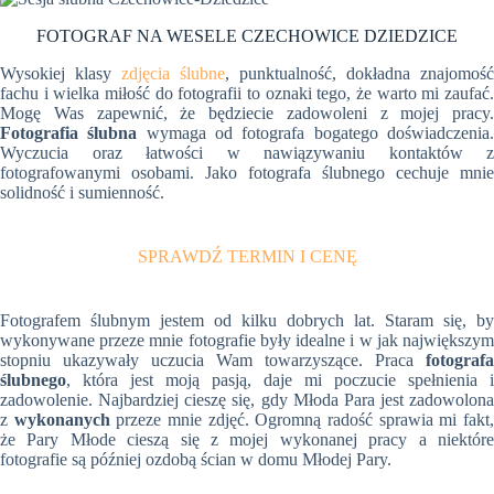
FOTOGRAF NA WESELE CZECHOWICE DZIEDZICE
Wysokiej klasy
zdjęcia ślubne
, punktualność, dokładna znajomość
fachu i wielka miłość do fotografii to oznaki tego, że warto mi zaufać.
Mogę Was zapewnić, że będziecie zadowoleni z mojej pracy.
Fotografia ślubna
wymaga od fotografa bogatego doświadczenia
Wyczucia oraz łatwości w nawiązywaniu kontaktów z
fotografowanymi osobami. Jako fotografa ślubnego cechuje mnie
solidność i sumienność.
SPRAWDŹ TERMIN I CENĘ
Fotografem ślubnym jestem od kilku dobrych lat. Staram się, by
wykonywane przeze mnie fotografie były idealne i w jak największym
stopniu ukazywały uczucia Wam towarzyszące. Praca
fotografa
ślubnego
, która jest moją pasją, daje mi poczucie spełnienia i
zadowolenie. Najbardziej cieszę się, gdy Młoda Para jest zadowolona
z
wykonanych
przeze mnie zdjęć. Ogromną radość sprawia mi fakt
że Pary Młode cieszą się z mojej wykonanej pracy a niektóre
fotografie są później ozdobą ścian w domu Młodej Pary.