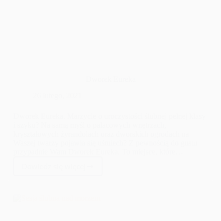
Dworek Eureka
26 lutego, 2021
Dworek Eureka. Marzycie o uroczystości ślubnej pełnej klasy
i szyku? Na samą myśl o pałacowych wnętrzach,
kryształowych żyrandolach oraz dworskich ogrodach na
Waszej twarzy pojawia się uśmiech? Z pewnością do gustu
przypadnie Wam Dworek Eureka. To miejsce, które
gwarantuje niepowtarzalny klimat, elegancki wystrój oraz
Dowiedz się więcej
przepyszne jedzenie.
Dworek
Eureka