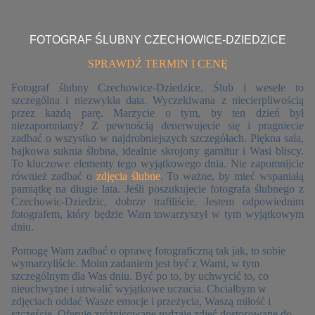
FOTOGRAF ŚLUBNY CZECHOWICE-DZIEDZICE
SPRAWDŹ TERMIN I CENĘ
Fotograf ślubny Czechowice-Dziedzice. Ślub i wesele to
szczególna i niezwykła data. Wyczekiwana z niecierpliwością
przez każdą parę. Marzycie o tym, by ten dzień był
niezapomniany? Z pewnością denerwujecie się i pragniecie
zadbać o wszystko w najdrobniejszych szczegółach. Piękna sala,
bajkowa suknia ślubna, idealnie skrojony garnitur i Wasi bliscy.
To kluczowe elementy tego wyjątkowego dnia. Nie zapomnijcie
również zadbać o
zdjęcia ślubne
. To ważne, by mieć wspaniałą
pamiątkę na długie lata. Jeśli poszukujecie fotografa ślubnego z
Czechowic-Dziedzic, dobrze trafiliście. Jestem odpowiednim
fotografem, który będzie Wam towarzyszył w tym wyjątkowym
dniu.
Pomogę Wam zadbać o oprawę fotograficzną tak jak, to sobie
wymarzyliście. Moim zadaniem jest być z Wami, w tym
szczególnym dla Was dniu. Być po to, by uchwycić to, co
nieuchwytne i utrwalić wyjątkowe uczucia. Chciałbym w
zdjęciach oddać Wasze emocje i przeżycia, Waszą miłość i
szczęście. Oferuję zróżnicowane rodzaje zdjęć dostosowane do