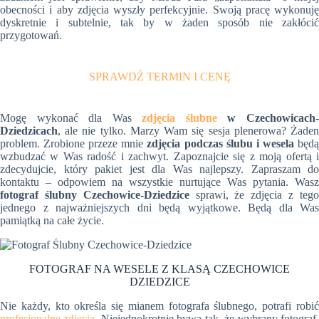
obecności i aby zdjęcia wyszły perfekcyjnie. Swoją pracę wykonuję
dyskretnie i subtelnie, tak by w żaden sposób nie zakłócić
przygotowań.
SPRAWDŹ TERMIN I CENĘ
Mogę wykonać dla Was
zdjęcia ślubne
w Czechowicach
Dziedzicach
, ale nie tylko. Marzy Wam się sesja plenerowa? Żaden
problem. Zrobione przeze mnie
zdjęcia podczas ślubu i wesela
będ
wzbudzać w Was radość i zachwyt. Zapoznajcie się z moją ofertą i
zdecydujcie, który pakiet jest dla Was najlepszy. Zapraszam do
kontaktu – odpowiem na wszystkie nurtujące Was pytania. Wasz
fotograf ślubny Czechowice-Dziedzice
sprawi, że zdjęcia z teg
jednego z najważniejszych dni będą wyjątkowe. Będą dla Was
pamiątką na całe życie.
FOTOGRAF NA WESELE Z KLASĄ CZECHOWICE
DZIEDZICE
Nie każdy, kto określa się mianem fotografa ślubnego, potrafi robić
profesjonalne zdjęcia
. Niejednokrotnie bywa tak, że wybrany fotograf