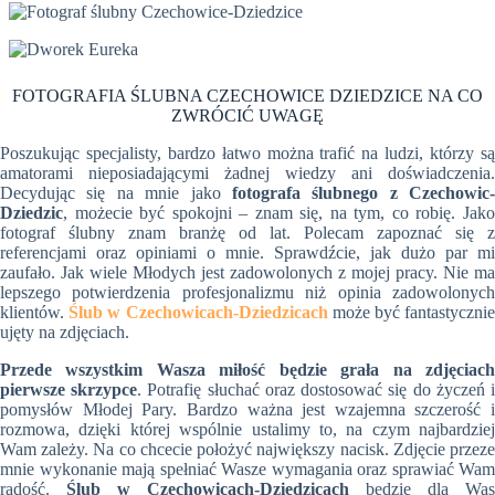
FOTOGRAFIA ŚLUBNA CZECHOWICE DZIEDZICE NA CO
ZWRÓCIĆ UWAGĘ
Poszukując specjalisty, bardzo łatwo można trafić na ludzi, którzy są
amatorami nieposiadającymi żadnej wiedzy ani doświadczenia.
Decydując się na mnie jako
fotografa ślubnego z Czechowic-
Dziedzic
, możecie być spokojni – znam się, na tym, co robię. Jako
fotograf ślubny znam branżę od lat. Polecam zapoznać się z
referencjami oraz opiniami o mnie. Sprawdźcie, jak dużo par mi
zaufało. Jak wiele Młodych jest zadowolonych z mojej pracy. Nie ma
lepszego potwierdzenia profesjonalizmu niż opinia zadowolonych
klientów.
Ślub w Czechowicach-Dziedzicach
może być fantastyczni
ujęty na zdjęciach.
Przede wszystkim Wasza miłość będzie grała na zdjęciach
pierwsze skrzypce
. Potrafię słuchać oraz dostosować się do życzeń 
pomysłów Młodej Pary. Bardzo ważna jest wzajemna szczerość i
rozmowa, dzięki której wspólnie ustalimy to, na czym najbardziej
Wam zależy. Na co chcecie położyć największy nacisk. Zdjęcie przeze
mnie wykonanie mają spełniać Wasze wymagania oraz sprawiać Wam
radość.
Ślub w Czechowicach-Dziedzicach
będzie dla Was