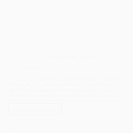
Co zamiast kwiatów na ślub
4 kwietnia, 2024
W obliczu współczesnych trendów ślubnych, coraz więcej par
decyduje się na komunikat: „zamiast kwiatów prosimy”,
otwierając tym samym drzwi dla gości weselnych do
poszukiwania alternatywnych opcji prezentowych. Główną
przyczyną tego zjawiska jest pragnienie młodej pary, aby ich
wielki dzień był nie tylko piękny, ale i praktyczny. Kwiaty,
Dowiedz się więcej
choć tradycyjnie uznawane za symbol miłości i celebracji, są
Co
nietrwałe i po krótkim czasie tracą swój blask. Wiele par
zamiast
zastanawia się więc, „co zamiast kwiatów na ślub”, szukając
kwiatów
rozwiązań, które będą miały dłuższy wpływ na ich wspólne
na
życie.