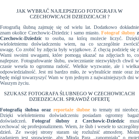
JAK WYBRAĆ NAJLEPSZEGO FOTOGRAFA W
CZECHOWICACH DZIEDZICACH ?
Fotografią ślubną zajmuję się od wielu lat. Dodatkowo dokładnie
znam okolice Czechowic-Dziedzic i samo miasto.
Fotograf ślubny
z
Czechowic-Dziedzic
to osoba, na którą możecie liczyć. Dzięki
wieloletniemu doświadczeniu wiem, na co szczególnie zwrócić
uwagę. Co zrobić by zdjęcia były wyjątkowe. Z chęcią podzielę się z
Wami swoimi uwagami, które pomogą ukazać na zdjęciach to, co
najlepsze. Fotografowanie ślubu, uwiecznianie niezwykłych chwil w
czasie wesela to ogromna radość. Wielkie wyzwanie, ale i wielka
odpowiedzialność. Jest mi bardzo miło, że wybraliście mnie oraz że
będę mógł towarzyszyć Wam w tym jednym z najważniejszych dni w
Waszym życiu.
SZUKASZ FOTOGRAFA ŚLUBNEGO W CZECHOWICACH
DZIEDZICACH. SPRAWDŹ OFERTĘ
Fotografią ślubna oraz
reportaże ślubne
to tematy mi nieobce.
Dzięki wieloletniemu doświadczeniu posiadam ogromny bagaż
doświadczeń.
Fotograf ślubny z Czechowic-Dziedzic
mus
cechować się profesjonalizmem. Wiem, że ślub i wesele to szczególny
dzień. Ze swojej strony staram się rozluźnić atmosferę. Moim
zadaniem jest sprawienie, aby Młoda Para „zapomniała” o mojej