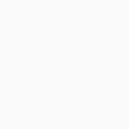
Sesja ślubna nad morzem
17 lutego, 2021
Myśląc o plenerze ślubnym nad morzem, co przychodzi Ci na