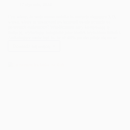
17 stycznia, 2024
Czy wiesz, że sesja narzeczeńska to tradycja sięgająca XIX
wieku, kiedy to zakochani uwieczniali swoje uczucia na
portretach malarskich? Współczesne pary kontynuują tę
tradycję, wybierając fotografie jako środek wyrażenia miłości.
Zaskakujące może być to, że aż 40% par decyduje się na sesję
zdjęciową przed ślubem. Artykuł ten zgłębia kluczowe
Dowiedz się więcej
aspekty przygotowań do takiego wydarzenia, podkreślając
Jak
znaczenie wyboru odpowiedniego fotografa, miejsca,
przygotować
stylizacji oraz momentu, aby te wyjątkowe chwile stały się
się
niezapomnianą pamiątką.
do
sesji
narzeczeńskiej