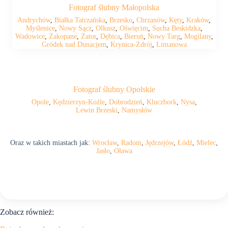
Fotograf ślubny Małopolska
Andrychów
,
Białka Tatrzańska
,
Brzesko
,
Chrzanów
,
Kęty
,
Kraków
,
Myślenice
,
Nowy Sącz
,
Olkusz
,
Oświęcim
,
Sucha Beskidzka
,
Wadowice
,
Zakopane
,
Zator
,
Dębica
,
Bieruń
,
Nowy Targ
,
Mogilany
,
Gródek nad Dunacjem
,
Krynica-Zdrój
,
Limanowa
Fotograf ślubny Opolskie
Opole
,
Kędzierzyn-Koźle
,
Dobrodzień
,
Kluczbork
,
Nysa
,
Lewin Brzeski
,
Namysłów
Oraz w takich miastach jak:
Wrocław
,
Radom
,
Jędrzejów
,
Łódź
,
Mielec
,
Jasło
,
Oława
Zobacz również: