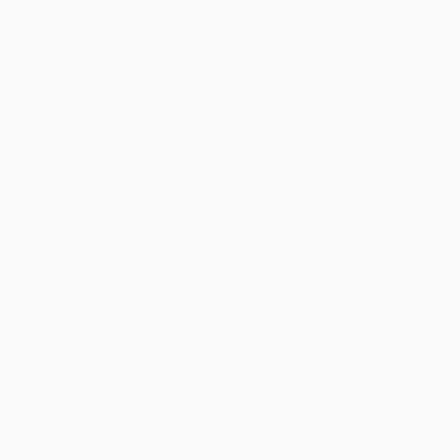
ślub
Piosenka na pierwszy taniec
6 lutego, 2023