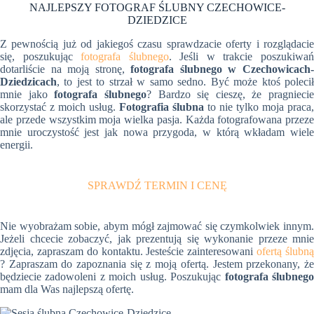
NAJLEPSZY FOTOGRAF ŚLUBNY CZECHOWICE-
DZIEDZICE
Z pewnością już od jakiegoś czasu sprawdzacie oferty i rozglądacie
się, poszukując
fotografa ślubnego
. Jeśli w trakcie poszukiwa
dotarliście na moją stronę,
fotografa ślubnego w Czechowicach
Dziedzicach
, to jest to strzał w samo sedno. Być może ktoś polecił
mnie jako
fotografa ślubnego
? Bardzo się cieszę, że pragniecie
skorzystać z moich usług.
Fotografia ślubna
to nie tylko moja praca,
ale przede wszystkim moja wielka pasja. Każda fotografowana przeze
mnie uroczystość jest jak nowa przygoda, w którą wkładam wiele
energii.
SPRAWDŹ TERMIN I CENĘ
Nie wyobrażam sobie, abym mógł zajmować się czymkolwiek innym.
Jeżeli chcecie zobaczyć, jak prezentują się wykonanie przeze mnie
zdjęcia, zapraszam do kontaktu. Jesteście zainteresowani
ofertą ślubn
? Zapraszam do zapoznania się z moją ofertą. Jestem przekonany, że
będziecie zadowoleni z moich usług. Poszukując
fotografa ślubneg
mam dla Was najlepszą ofertę.