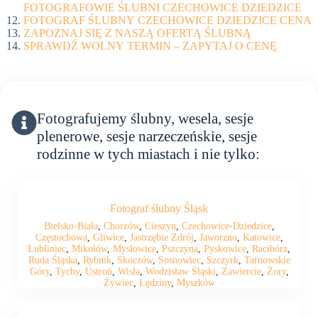
FOTOGRAFOWIE ŚLUBNI CZECHOWICE DZIEDZICE
FOTOGRAF ŚLUBNY CZECHOWICE DZIEDZICE CENA
ZAPOZNAJ SIĘ Z NASZĄ OFERTĄ ŚLUBNĄ
SPRAWDŹ WOLNY TERMIN – ZAPYTAJ O CENĘ
Fotografujemy ślubny, wesela, sesje
plenerowe, sesje narzeczeńskie, sesje
rodzinne w tych miastach i nie tylko:
Fotograf ślubny Śląsk
Bielsko-Biała
,
Chorzów
,
Cieszyn
,
Czechowice-Dziedzice
,
Częstochowa
,
Gliwice
,
Jastrzębie Zdrój
,
Jaworzno
,
Katowice
,
Lubliniec
,
Mikołów
,
Mysłowice
,
Pszczyna
,
Pyskowice
,
Racibórz
,
Ruda Śląska
,
Rybnik
,
Skoczów
,
Sosnowiec
,
Szczyrk
,
Tarnowskie
Góry
,
Tychy
,
Ustroń
,
Wisła
,
Wodzisław Śląski
,
Zawiercie
,
Żory
,
Żywiec
,
Lędziny
,
Myszków