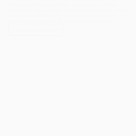
myśl? Sesja ślubna nad morzem. Spacery plażą, subtelny
szum wody, złocisty piasek, magiczne zachody słońca, a może
romantyczna atmosfera? Bez wątpienia morskie plaże to
wymarzone miejsca na sesję ślubną! W tak wyjątkowej
scenerii każde zdjęcie ślubne jest niczym dzieło sztuki.
Dowiedz się więcej
Połączenie zjawiskowej sukni panny młodej, eleganckiego
Sesja
pana młodego oraz dzikiej, niczym nieskażonej przyrody to
ślubna
gwarancja, że sesja ślubna będzie stanowić niepowtarzalną
nad
pamiątkę.
morzem