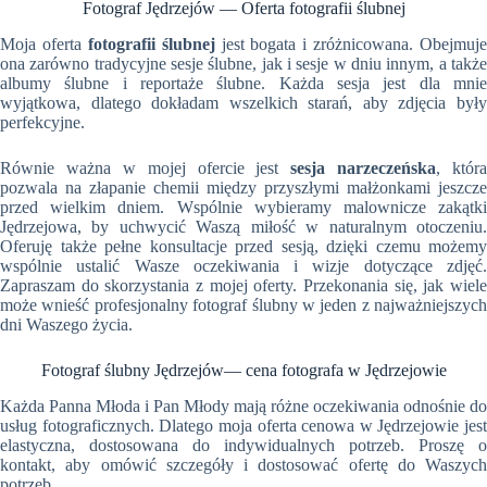
Fotograf Jędrzejów — Oferta fotografii ślubnej
Moja oferta
fotografii ślubnej
jest bogata i zróżnicowana. Obejmuje
ona zarówno tradycyjne sesje ślubne, jak i sesje w dniu innym, a także
albumy ślubne i reportaże ślubne. Każda sesja jest dla mnie
wyjątkowa, dlatego dokładam wszelkich starań, aby zdjęcia były
perfekcyjne.
Równie ważna w mojej ofercie jest
sesja narzeczeńska
, która
pozwala na złapanie chemii między przyszłymi małżonkami jeszcze
przed wielkim dniem. Wspólnie wybieramy malownicze zakątki
Jędrzejowa, by uchwycić Waszą miłość w naturalnym otoczeniu.
Oferuję także pełne konsultacje przed sesją, dzięki czemu możemy
wspólnie ustalić Wasze oczekiwania i wizje dotyczące zdjęć.
Zapraszam do skorzystania z mojej oferty. Przekonania się, jak wiele
może wnieść profesjonalny fotograf ślubny w jeden z najważniejszych
dni Waszego życia.
Fotograf ślubny Jędrzejów— cena fotografa w Jędrzejowie
Każda Panna Młoda i Pan Młody mają różne oczekiwania odnośnie do
usług fotograficznych. Dlatego moja oferta cenowa w Jędrzejowie jest
elastyczna, dostosowana do indywidualnych potrzeb. Proszę o
kontakt, aby omówić szczegóły i dostosować ofertę do Waszych
potrzeb.