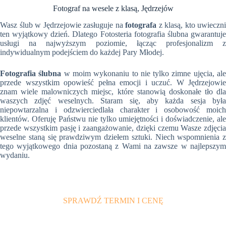
Fotograf na wesele z klasą, Jędrzejów
Wasz ślub w Jędrzejowie zasługuje na
fotografa
z klasą, kto uwieczni
ten wyjątkowy dzień. Dlatego Fotosteria fotografia ślubna gwarantuje
usługi na najwyższym poziomie, łącząc profesjonalizm z
indywidualnym podejściem do każdej Pary Młodej.
Fotografia ślubna
w moim wykonaniu to nie tylko zimne ujęcia, al
przede wszystkim opowieść pełna emocji i uczuć. W Jędrzejowie
znam wiele malowniczych miejsc, które stanowią doskonałe tło dla
waszych zdjęć weselnych. Staram się, aby każda sesja była
niepowtarzalna i odzwierciedlała charakter i osobowość moich
klientów. Oferuję Państwu nie tylko umiejętności i doświadczenie, ale
przede wszystkim pasję i zaangażowanie, dzięki czemu Wasze zdjęcia
weselne staną się prawdziwym dziełem sztuki. Niech wspomnienia z
tego wyjątkowego dnia pozostaną z Wami na zawsze w najlepszym
wydaniu.
SPRAWDŹ TERMIN I CENĘ