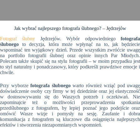
Jak wybrać najlepszego fotografa ślubnego? – Jędrzejów
Fotograf ślubny
Jędrzejów. Wybór odpowiedniego
fotograf
ślubnego
to decyzja, która może wpłynąć na to, jak będziecie
wspominać ten wyjątkowy dzień. Przede wszystkim zwróćcie uwagę
na portfolio fotografii ślubnej oraz opinie innych Par Młodych.
Polecam także skupić się na stylu fotografii – w moim przypadku jest
to styl naturalny i ponadczasowy, który podkreśli prawdziwe emocje i
chwile.
Przy wyborze
fotografa ślubnego
warto również wziąć pod uwagę
doświadczenie osoby czy firmy w tej dziedzinie oraz jej elastyczność
w dostosowywaniu się do Waszych potrzeb i oczekiwań. Nie
zapominajcie też o możliwości przeprowadzenia spotkania
przedślubnego z fotografem, by lepiej poznać jego podejście oraz
omówić Wasze wizje i pomysły na sesję. Zaufanie i dobra
komunikacja z fotografem są kluczowe dla osiągnięcia najlepszych
efektów i stworzenia niezapomnianych wspomnień.