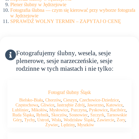
Plener ślubny w Jędrzejowie
Fotografia ślubna — czym się kierować przy wyborze fotografa
w Jędrzejowie
SPRAWDŹ WOLNY TERMIN – ZAPYTAJ O CENĘ
Fotografujemy ślubny, wesela, sesje
plenerowe, sesje narzeczeńskie, sesje
rodzinne w tych miastach i nie tylko:
Fotograf ślubny Śląsk
Bielsko-Biała
,
Chorzów
,
Cieszyn
,
Czechowice-Dziedzice
,
Częstochowa
,
Gliwice
,
Jastrzębie Zdrój
,
Jaworzno
,
Katowice
,
Lubliniec
,
Mikołów
,
Mysłowice
,
Pszczyna
,
Pyskowice
,
Racibórz
,
Ruda Śląska
,
Rybnik
,
Skoczów
,
Sosnowiec
,
Szczyrk
,
Tarnowskie
Góry
,
Tychy
,
Ustroń
,
Wisła
,
Wodzisław Śląski
,
Zawiercie
,
Żory
,
Żywiec
,
Lędziny
,
Myszków