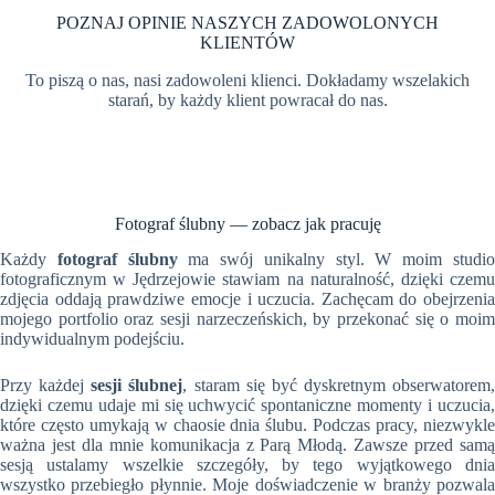
POZNAJ OPINIE NASZYCH ZADOWOLONYCH
KLIENTÓW
To piszą o nas, nasi zadowoleni klienci. Dokładamy wszelakich
starań, by każdy klient powracał do nas.
Fotograf ślubny — zobacz jak pracuję
Każdy
fotograf ślubny
ma swój unikalny styl. W moim studi
fotograficznym w Jędrzejowie stawiam na naturalność, dzięki czemu
zdjęcia oddają prawdziwe emocje i uczucia. Zachęcam do obejrzenia
mojego portfolio oraz sesji narzeczeńskich, by przekonać się o moim
indywidualnym podejściu.
Przy każdej
sesji ślubnej
, staram się być dyskretnym obserwatorem,
dzięki czemu udaje mi się uchwycić spontaniczne momenty i uczucia,
które często umykają w chaosie dnia ślubu. Podczas pracy, niezwykle
ważna jest dla mnie komunikacja z Parą Młodą. Zawsze przed samą
sesją ustalamy wszelkie szczegóły, by tego wyjątkowego dnia
wszystko przebiegło płynnie. Moje doświadczenie w branży pozwala