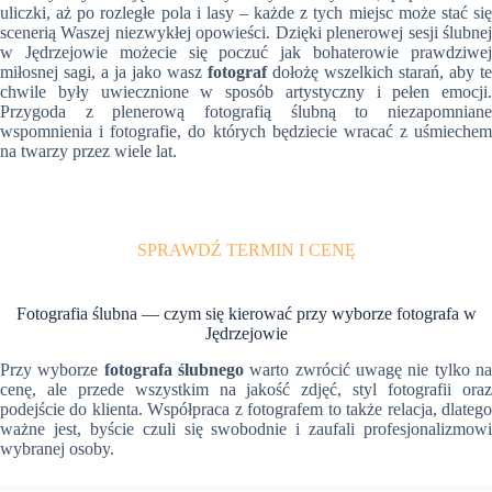
uliczki, aż po rozległe pola i lasy – każde z tych miejsc może stać się
scenerią Waszej niezwykłej opowieści. Dzięki plenerowej sesji ślubnej
w Jędrzejowie możecie się poczuć jak bohaterowie prawdziwej
miłosnej sagi, a ja jako wasz
fotograf
dołożę wszelkich starań, aby te
chwile były uwiecznione w sposób artystyczny i pełen emocji.
Przygoda z plenerową fotografią ślubną to niezapomniane
wspomnienia i fotografie, do których będziecie wracać z uśmiechem
na twarzy przez wiele lat.
SPRAWDŹ TERMIN I CENĘ
Fotografia ślubna — czym się kierować przy wyborze fotografa w
Jędrzejowie
Przy wyborze
fotografa ślubnego
warto zwrócić uwagę nie tylko n
cenę, ale przede wszystkim na jakość zdjęć, styl fotografii oraz
podejście do klienta. Współpraca z fotografem to także relacja, dlatego
ważne jest, byście czuli się swobodnie i zaufali profesjonalizmowi
wybranej osoby.