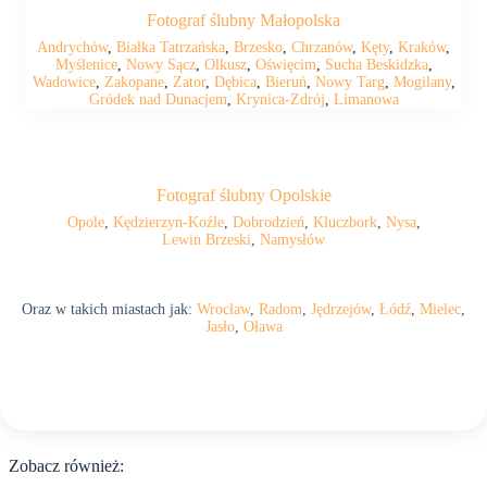
Fotograf ślubny Małopolska
Andrychów
,
Białka Tatrzańska
,
Brzesko
,
Chrzanów
,
Kęty
,
Kraków
,
Myślenice
,
Nowy Sącz
,
Olkusz
,
Oświęcim
,
Sucha Beskidzka
,
Wadowice
,
Zakopane
,
Zator
,
Dębica
,
Bieruń
,
Nowy Targ
,
Mogilany
,
Gródek nad Dunacjem
,
Krynica-Zdrój
,
Limanowa
Fotograf ślubny Opolskie
Opole
,
Kędzierzyn-Koźle
,
Dobrodzień
,
Kluczbork
,
Nysa
,
Lewin Brzeski
,
Namysłów
Oraz w takich miastach jak:
Wrocław
,
Radom
,
Jędrzejów
,
Łódź
,
Mielec
,
Jasło
,
Oława
Zobacz również: