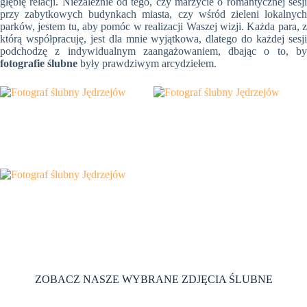
głębię relacji. Niezależnie od tego, czy marzycie o romantycznej sesji
przy zabytkowych budynkach miasta, czy wśród zieleni lokalnych
parków, jestem tu, aby pomóc w realizacji Waszej wizji. Każda para, z
którą współpracuję, jest dla mnie wyjątkowa, dlatego do każdej sesji
podchodzę z indywidualnym zaangażowaniem, dbając o to, by
fotografie ślubne
były prawdziwym arcydziełem.
ZOBACZ NASZE WYBRANE ZDJĘCIA ŚLUBNE