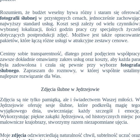
Rozumiem, że budżet weselny bywa różny i staram się oferować
fotografii ślubnej
w przystępnych cenach, jednocześnie zachowują
najwyższy standard usług. Koszt sesji zależy od wielu czynników:
wybranej lokalizacji, ilości godzin pracy czy specjalnych życzeń
dotyczących postprodukcji zdjęć. Możliwe jest także opracowanie
pakietów, które łączą różne usługi w atrakcyjne zestawy cenowe.
Cenimy sobie transparentność, dlatego przed podjęciem współpracy
zawsze dokładnie omawiamy zakres usług oraz koszty, aby każda para
była zadowolona i czuła się pewnie przy wyborze
fotografa
ślubnego
. Zapraszam do rozmowy, w której wspólnie ustalimy
najlepsze rozwiązanie dla Was.
Zdjęcia ślubne w Jędrzejowie
Zdjęcia są nie tylko pamiątką, ale i świadectwem Waszej miłości. W
Jędrzejowie oferuję sesje ślubne, które podkreślą magię tego
wyjątkowego dnia, uwieczniając każdy szczegół i emocję.
Wykorzystując piękne zakątki Jędrzejowa, od historycznych miejsc po
malownicze krajobrazy, stworzymy razem niezapomniane ujęcia.
Moje
zdjęcia
odzwierciedlają naturalność chwil, subtelność uczuć oraz