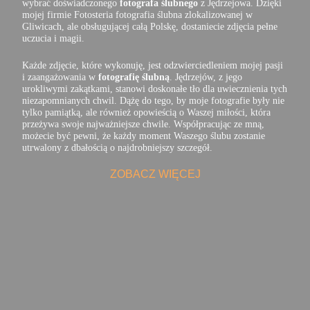
wybrać doświadczonego
fotografa ślubnego
z Jędrzejowa. Dzięki
mojej firmie Fotosteria fotografia ślubna zlokalizowanej w
Gliwicach, ale obsługującej całą Polskę, dostaniecie zdjęcia pełne
uczucia i magii.
Każde zdjęcie, które wykonuję, jest odzwierciedleniem mojej pasji
i zaangażowania w
fotografię ślubną
. Jędrzejów, z jego
urokliwymi zakątkami, stanowi doskonałe tło dla uwiecznienia tych
niezapomnianych chwil. Dążę do tego, by moje fotografie były nie
tylko pamiątką, ale również opowieścią o Waszej miłości, która
przeżywa swoje najważniejsze chwile. Współpracując ze mną,
możecie być pewni, że każdy moment Waszego ślubu zostanie
utrwalony z dbałością o najdrobniejszy szczegół.
ZOBACZ WIĘCEJ