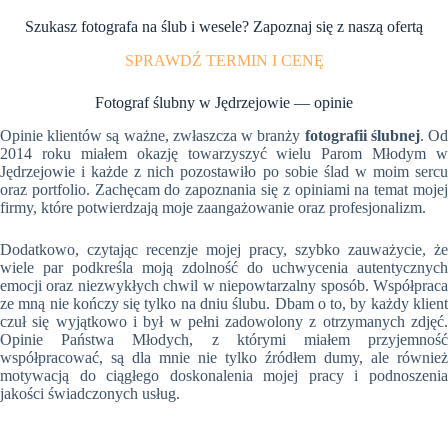
Szukasz fotografa na ślub i wesele? Zapoznaj się z naszą ofertą
SPRAWDŹ TERMIN I CENĘ
Fotograf ślubny w Jędrzejowie — opinie
Opinie klientów są ważne, zwłaszcza w branży
fotografii ślubnej
. O
2014 roku miałem okazję towarzyszyć wielu Parom Młodym w
Jędrzejowie i każde z nich pozostawiło po sobie ślad w moim sercu
oraz portfolio. Zachęcam do zapoznania się z opiniami na temat mojej
firmy, które potwierdzają moje zaangażowanie oraz profesjonalizm.
Dodatkowo, czytając recenzje mojej pracy, szybko zauważycie, że
wiele par podkreśla moją zdolność do uchwycenia autentycznych
emocji oraz niezwykłych chwil w niepowtarzalny sposób. Współpraca
ze mną nie kończy się tylko na dniu ślubu. Dbam o to, by każdy klient
czuł się wyjątkowo i był w pełni zadowolony z otrzymanych zdjęć.
Opinie Państwa Młodych, z którymi miałem przyjemność
współpracować, są dla mnie nie tylko źródłem dumy, ale również
motywacją do ciągłego doskonalenia mojej pracy i podnoszenia
jakości świadczonych usług.