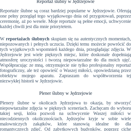
Reportaż ślubny w Jędrzejowie
Reportaże ślubne są coraz bardziej popularne w Jędrzejowie. Oferują
one pełny przegląd tego wyjątkowego dnia od przygotowań, poprzez
ceremonię, aż po wesele. Moje reportaże są pełne emocji, uchwycenie
każdej chwili jest dla mnie priorytetem.
W
reportażach ślubnych
skupiam się na autentycznych momentach
niepozowanych i pełnych uczucia. Dzięki temu możecie powrócić do
tych wyjątkowych wspomnień każdego dnia, przeglądając zdjęcia. W
Jędrzejowie jest wiele pięknych miejsc, które doskonale dopełniają
atmosferę uroczystości i tworzą niepowtarzalne tło dla moich ujęć.
Współpracując ze mną, otrzymujecie nie tylko profesjonalny reportaż
fotograficzny, ale też opowieść o Waszej miłości, opowiedzianą przez
obiektyw mojego aparatu. Zapraszam do współtworzenia tej
niezwykłej historii w Jędrzejowie.
Plener ślubny w Jędrzejowie
Plenery ślubne w okolicach Jędrzejowa to okazja, by stworzyć
niepowtarzalne zdjęcia w pięknych sceneriach. Zachęcam do wyboru
takiej sesji, która pozwoli na uchwycenie Waszej miłości w
niecodziennych okolicznościach. Jędrzejów kryje w sobie wiele
malowniczych zakątków, które stanowią idealne tło dla
romantycznych zdjęć. Od zabytkowych budynków, poprzez ciche