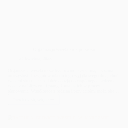
Organizacja wesela krok po kroku
24 kwietnia, 2023
Organizacja wesela może być równie przyjemna, jak sama
uroczystość. Przygotowania do tego wyjątkowego dnia, choć
czasami stresujące, są także okazją do wspólnego spędzenia
czasu z najbliższymi i zaangażowania ich w proces
planowania. Współpraca z rodziną i przyjaciółmi może okazać
się nie tylko pomocna, ale również przyjemna i pełna
Dowiedz się więcej
niezapomnianych wspomnień. W tym artykule opiszę
Organizacja
organizację wesela krok po kroku, aby pomóc Wam w jak
wesela
najlepszym przygotowaniu się do tego wydarzenia,
krok
jednocześnie skupiając się na tym, co naprawdę ważne -
po
miłości i radości z tej wyjątkowej okazji.
kroku