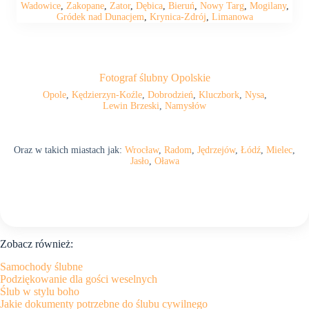
Wadowice
,
Zakopane
,
Zator
,
Dębica
,
Bieruń
,
Nowy Targ
,
Mogilany
,
Gródek nad Dunacjem
,
Krynica-Zdrój
,
Limanowa
Fotograf ślubny Opolskie
Opole
,
Kędzierzyn-Koźle
,
Dobrodzień
,
Kluczbork
,
Nysa
,
Lewin Brzeski
,
Namysłów
Oraz w takich miastach jak:
Wrocław
,
Radom
,
Jędrzejów
,
Łódź
,
Mielec
,
Jasło
,
Oława
Zobacz również:
Samochody ślubne
Podziękowanie dla gości weselnych
Ślub w stylu boho
Jakie dokumenty potrzebne do ślubu cywilnego