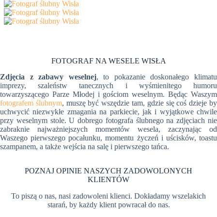
FOTOGRAF NA WESELE WISŁA
Zdjęcia z zabawy weselnej
, to pokazanie doskonałego klimat
imprezy, szaleństw tanecznych i wyśmienitego humoru
towarzyszącego Parze Młodej i gościom weselnym. Będąc Waszym
fotografem ślubnym
, muszę być wszędzie tam, gdzie się coś dzieje b
uchwycić niezwykłe zmagania na parkiecie, jak i wyjątkowe chwile
przy weselnym stole. U dobrego fotografa ślubnego na zdjęciach nie
zabraknie najważniejszych momentów wesela, zaczynając od
Waszego pierwszego pocałunku, momentu życzeń i uścisków, toastu
szampanem, a także wejścia na salę i pierwszego tańca.
POZNAJ OPINIE NASZYCH ZADOWOLONYCH
KLIENTÓW
To piszą o nas, nasi zadowoleni klienci. Dokładamy wszelakich
starań, by każdy klient powracał do nas.