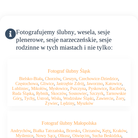
Fotografujemy ślubny, wesela, sesje
plenerowe, sesje narzeczeńskie, sesje
rodzinne w tych miastach i nie tylko:
Fotograf ślubny Śląsk
Bielsko-Biała
,
Chorzów
,
Cieszyn
,
Czechowice-Dziedzice
,
Częstochowa
,
Gliwice
,
Jastrzębie Zdrój
,
Jaworzno
,
Katowice
,
Lubliniec
,
Mikołów
,
Mysłowice
,
Pszczyna
,
Pyskowice
,
Racibórz
,
Ruda Śląska
,
Rybnik
,
Skoczów
,
Sosnowiec
,
Szczyrk
,
Tarnowskie
Góry
,
Tychy
,
Ustroń
,
Wisła
,
Wodzisław Śląski
,
Zawiercie
,
Żory
,
Żywiec
,
Lędziny
,
Myszków
Fotograf ślubny Małopolska
Andrychów
,
Białka Tatrzańska
,
Brzesko
,
Chrzanów
,
Kęty
,
Kraków
,
Myślenice
,
Nowy Sącz
,
Olkusz
,
Oświęcim
,
Sucha Beskidzka
,