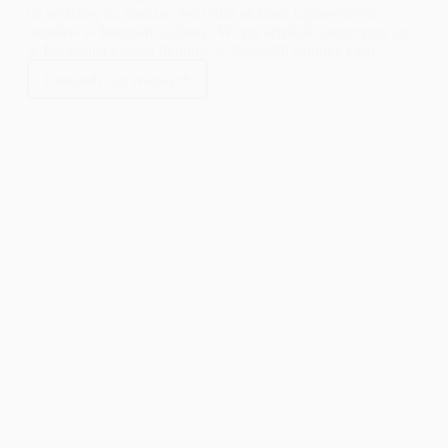
co widzimy na obrazie, jest tylko efektem najnowszych
trendów w fotografii ślubnej? W tym artykule zanurzymy się
w fascynujący świat trendów w fotografii ślubnej, które
kształtują to, jak wyglądają nasze wspomnienia z jednego z
Dowiedz się więcej
najważniejszych dni w naszym życiu.
Trendy
w
fotografii
ślubnej