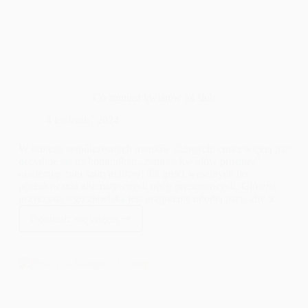
Co zamiast kwiatów na ślub
4 kwietnia, 2024
W obliczu współczesnych trendów ślubnych, coraz więcej par
decyduje się na komunikat: „zamiast kwiatów prosimy”,
otwierając tym samym drzwi dla gości weselnych do
poszukiwania alternatywnych opcji prezentowych. Główną
przyczyną tego zjawiska jest pragnienie młodej pary, aby ich
wielki dzień był nie tylko piękny, ale i praktyczny. Kwiaty,
Dowiedz się więcej
choć tradycyjnie uznawane za symbol miłości i celebracji, są
Co
nietrwałe i po krótkim czasie tracą swój blask. Wiele par
zamiast
zastanawia się więc, „co zamiast kwiatów na ślub”, szukając
kwiatów
rozwiązań, które będą miały dłuższy wpływ na ich wspólne
na
życie.
ślub