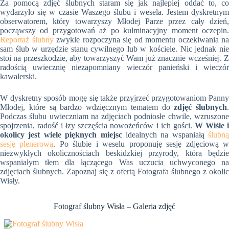
Za pomocą zdjęć ślubnych staram się jak najlepiej oddać to, co
wydarzyło się w czasie Waszego ślubu i wesela. Jestem dyskretnym
obserwatorem, który towarzyszy Młodej Parze przez cały dzień,
począwszy od przygotowań aż po kulminacyjny moment oczepin.
Reportaż ślubny
zwykle rozpoczyna się od momentu oczekiwania na
sam ślub w urzędzie stanu cywilnego lub w kościele. Nic jednak nie
stoi na przeszkodzie, aby towarzyszyć Wam już znacznie wcześniej. Z
radością uwiecznię niezapomniany wieczór panieński i wieczór
kawalerski.
W dyskretny sposób mogę się także przyjrzeć przygotowaniom Panny
Młodej, które są bardzo wdzięcznym tematem do
zdjęć ślubnych
.
Podczas ślubu uwieczniam na zdjęciach podniosłe chwile, wzruszone
spojrzenia, radość i łzy szczęścia nowożeńców i ich gości.
W Wiśle 
okolicy jest wiele pięknych miejsc
idealnych na wspaniałą
ślubną
sesję plenerową
. Po ślubie i weselu proponuję sesję zdjęciową 
niezwykłych okolicznościach beskidzkiej przyrody, która będzie
wspaniałym tłem dla łączącego Was uczucia uchwyconego na
zdjęciach ślubnych. Zapoznaj się z ofertą Fotografa ślubnego z okolic
Wisły.
Fotograf ślubny Wisła – Galeria zdjęć