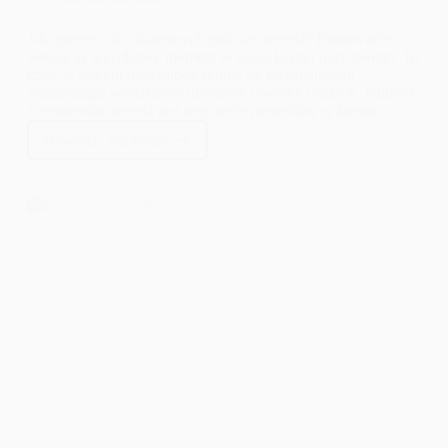
Jaki prezent dla chrzestnych podczas wesela? Planowanie
wesela to wyjątkowy moment w życiu każdej pary młodej. To
czas, w którym para młoda skupia się na organizacji
wspaniałego wydarzenia dla siebie i swoich bliskich. Jednym
z elementów wesela jest wręczenie prezentów w formie
podziękowania dla gości, a szczególnie dla rodziców
Dowiedz się więcej
chrzestnych. Jaki prezent dla chrzestnych wybrać do
Jaki
wręczenia podczas wesela?
prezent
dla
chrzestnych
podczas
wesela