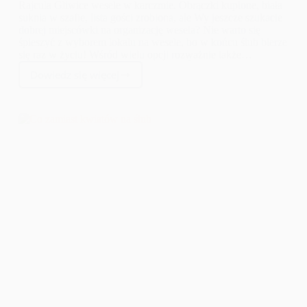
Rajcula Gliwice wesele w karczmie. Obrączki kupione, biała
suknia w szafie, lista gości zrobiona, ale Wy jeszcze szukacie
dobrej miejscówki na organizację wesela? Nie warto się
śpieszyć z wyborem lokalu na wesele, bo w końcu ślub bierze
się raz w życiu! Wśród wielu opcji rozważnie także
zorganizowanie przyjęcia dla gości na Śląsku.
Dowiedz się więcej
Rajcula
Gliwice
Wesele
w
Karczmie