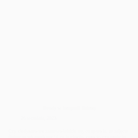
Trendy w fotografii ślubnej
26 września, 2023
Czy kiedykolwiek zastanawialiście się, co sprawia, że zdjęcia
ślubne są tak magiczne? Czy to chwila, emocje, czy może to,