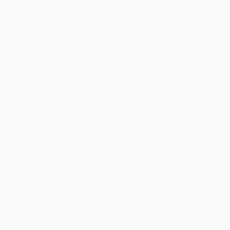
Jaki prezent dla chrzestnych podczas wesela
29 marca, 2023