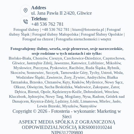
Addres
ul. Jana Pawła II 2/420, Gliwice
Telefon:
+48 536 762 781
Fotograf ślubny | +48 536 762 781 | biuro@fotosteria.pl |
Fotograf
ślubny Śląsk
|
Fotograf ślubny Małopolska
|
Fotograf Ślubny Opolskie
|
Fotograf na chrzest
|
Fotografia nieruchomości i wnętrz
Fotografujemy ślubny, wesela, sesje plenerowe, sesje narzeczeńskie,
sesje rodzinne w tych miastach i nie tylko:
Bielsko-Biała
,
Chorzów
,
Cieszyn
,
Czechowice-Dziedzice
,
Częstochowa
,
Gliwice
,
Jastrzębie Zdrój
,
Jaworzno
,
Katowice
,
Lubliniec
,
Mikołów
,
Mysłowice
,
Pszczyna
,
Pyskowice
,
Racibórz
,
Ruda Śląska
,
Rybnik
,
Skoczów
,
Sosnowiec
,
Szczyrk
,
Tarnowskie Góry
,
Tychy
,
Ustroń
,
Wisła
,
Wodzisław Śląski
,
Zawiercie
,
Żory
,
Żywiec
,
Andrychów
,
Białka
Tatrzańska
,
Brzesko
,
Chrzanów
,
Kęty
,
Kraków
,
Myślenice
,
Nowy Sącz
,
Olkusz
,
Oświęcim
,
Sucha Beskidzka
,
Wadowice
,
Zakopane
,
Zator
,
Dębica
,
Bieruń
,
Opole
,
Kędzierzyn-Koźle
,
Dobrodzień
,
Wrocław
,
Kluczbork
,
Jędrzejów
,
Nowy Targ
,
Mogilany
,
Nysa
,
Radom
,
Gródek nad
Dunajcem
,
Krynica-Zdrój
,
Lędziny
,
Łódź
,
Limanowa
,
Mielec
,
Jasło
,
Lewin Brzeski
,
Myszków
,
Namysłów
Copyright © 2026 - Fotosteria - wykonanie:
Marketing w
Sieci
ASPEKT MEDIA SPÓŁKA Z OGRANICZONĄ
ODPOWIEDZIALNOŚCIĄ KRS0001010244
NIP6312709800