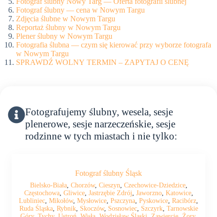
Fotograf ślubny Nowy Targ — Oferta fotografii ślubnej
Fotograf ślubny — cena w Nowym Targu
Zdjęcia ślubne w Nowym Targu
Reportaż ślubny w Nowym Targu
Plener ślubny w Nowym Targu
Fotografia ślubna — czym się kierować przy wyborze fotografa
w Nowym Targu
SPRAWDŹ WOLNY TERMIN – ZAPYTAJ O CENĘ
Fotografujemy ślubny, wesela, sesje
plenerowe, sesje narzeczeńskie, sesje
rodzinne w tych miastach i nie tylko:
Fotograf ślubny Śląsk
Bielsko-Biała
,
Chorzów
,
Cieszyn
,
Czechowice-Dziedzice
,
Częstochowa
,
Gliwice
,
Jastrzębie Zdrój
,
Jaworzno
,
Katowice
,
Lubliniec
,
Mikołów
,
Mysłowice
,
Pszczyna
,
Pyskowice
,
Racibórz
,
Ruda Śląska
,
Rybnik
,
Skoczów
,
Sosnowiec
,
Szczyrk
,
Tarnowskie
Góry
,
Tychy
,
Ustroń
,
Wisła
,
Wodzisław Śląski
,
Zawiercie
,
Żory
,