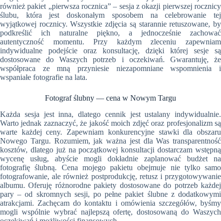
również pakiet „pierwsza rocznica” – sesja z okazji pierwszej rocznicy
ślubu, która jest doskonałym sposobem na celebrowanie tej
wyjątkowej rocznicy. Wszystkie zdjęcia są starannie retuszowane, by
podkreślić ich naturalne piękno, a jednocześnie zachować
autentyczność momentu. Przy każdym zleceniu zapewniam
indywidualne podejście oraz konsultację, dzięki której sesje są
dostosowane do Waszych potrzeb i oczekiwań. Gwarantuję, że
współpraca ze mną przyniesie niezapomniane wspomnienia i
wspaniałe fotografie na lata.
Fotograf ślubny — cena w Nowym Targu
Każda sesja jest inna, dlatego cennik jest ustalany indywidualnie.
Warto jednak zaznaczyć, że jakość moich zdjęć oraz profesjonalizm są
warte każdej ceny. Zapewniam konkurencyjne stawki dla obszaru
Nowego Targu. Rozumiem, jak ważna jest dla Was transparentność
kosztów, dlatego już na początkowej konsultacji dostarczam wstępną
wycenę usług, abyście mogli dokładnie zaplanować budżet na
fotografię ślubną. Cena mojego pakietu obejmuje nie tylko samo
fotografowanie, ale również postprodukcję, retusz i przygotowywanie
albumu. Oferuję różnorodne pakiety dostosowane do potrzeb każdej
pary – od skromnych sesji, po pełne pakiet ślubne z dodatkowymi
atrakcjami. Zachęcam do kontaktu i omówienia szczegółów, byśmy
mogli wspólnie wybrać najlepszą ofertę, dostosowaną do Waszych
oczekiwań i możliwości finansowych.