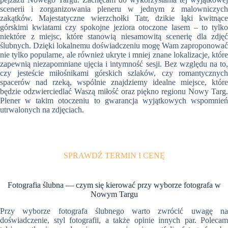
scenerii i zorganizowania pleneru w jednym z malowniczych
zakątków. Majestatyczne wierzchołki Tatr, dzikie łąki kwitnące
górskimi kwiatami czy spokojne jeziora otoczone lasem – to tylko
niektóre z miejsc, które stanowią niesamowitą scenerię dla zdjęć
ślubnych. Dzięki lokalnemu doświadczeniu mogę Wam zaproponować
nie tylko popularne, ale również ukryte i mniej znane lokalizacje, które
zapewnią niezapomniane ujęcia i intymność sesji. Bez względu na to,
czy jesteście miłośnikami górskich szlaków, czy romantycznych
spacerów nad rzeką, wspólnie znajdziemy idealne miejsce, które
będzie odzwierciedlać Waszą miłość oraz piękno regionu Nowy Targ.
Plener w takim otoczeniu to gwarancja wyjątkowych wspomnień
utrwalonych na zdjęciach.
SPRAWDŹ TERMIN I CENĘ
Fotografia ślubna — czym się kierować przy wyborze fotografa w
Nowym Targu
Przy wyborze fotografa ślubnego warto zwrócić uwagę na
doświadczenie, styl fotografii, a także opinie innych par. Polecam