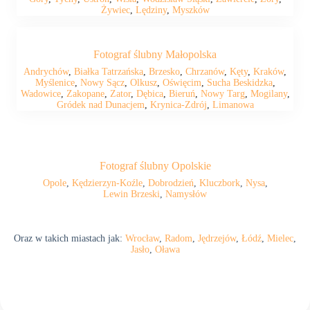
Żywiec
,
Lędziny
,
Myszków
Fotograf ślubny Małopolska
Andrychów
,
Białka Tatrzańska
,
Brzesko
,
Chrzanów
,
Kęty
,
Kraków
,
Myślenice
,
Nowy Sącz
,
Olkusz
,
Oświęcim
,
Sucha Beskidzka
,
Wadowice
,
Zakopane
,
Zator
,
Dębica
,
Bieruń
,
Nowy Targ
,
Mogilany
,
Gródek nad Dunacjem
,
Krynica-Zdrój
,
Limanowa
Fotograf ślubny Opolskie
Opole
,
Kędzierzyn-Koźle
,
Dobrodzień
,
Kluczbork
,
Nysa
,
Lewin Brzeski
,
Namysłów
Oraz w takich miastach jak:
Wrocław
,
Radom
,
Jędrzejów
,
Łódź
,
Mielec
,
Jasło
,
Oława