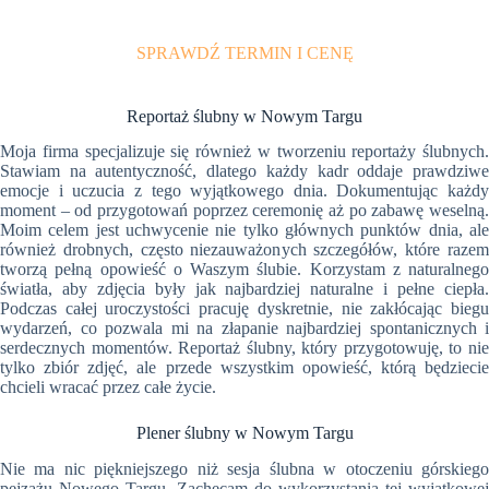
SPRAWDŹ TERMIN I CENĘ
Reportaż ślubny w Nowym Targu
Moja firma specjalizuje się również w tworzeniu reportaży ślubnych.
Stawiam na autentyczność, dlatego każdy kadr oddaje prawdziwe
emocje i uczucia z tego wyjątkowego dnia. Dokumentując każdy
moment – od przygotowań poprzez ceremonię aż po zabawę weselną.
Moim celem jest uchwycenie nie tylko głównych punktów dnia, ale
również drobnych, często niezauważonych szczegółów, które razem
tworzą pełną opowieść o Waszym ślubie. Korzystam z naturalnego
światła, aby zdjęcia były jak najbardziej naturalne i pełne ciepła.
Podczas całej uroczystości pracuję dyskretnie, nie zakłócając biegu
wydarzeń, co pozwala mi na złapanie najbardziej spontanicznych i
serdecznych momentów. Reportaż ślubny, który przygotowuję, to nie
tylko zbiór zdjęć, ale przede wszystkim opowieść, którą będziecie
chcieli wracać przez całe życie.
Plener ślubny w Nowym Targu
Nie ma nic piękniejszego niż sesja ślubna w otoczeniu górskiego
pejzażu Nowego Targu. Zachęcam do wykorzystania tej wyjątkowej