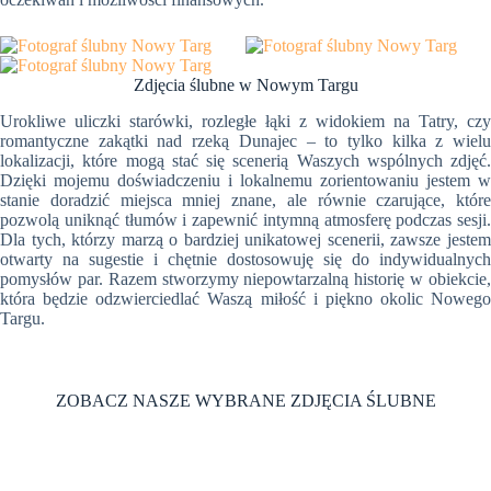
Zdjęcia ślubne w Nowym Targu
Urokliwe uliczki starówki, rozległe łąki z widokiem na Tatry, czy
romantyczne zakątki nad rzeką Dunajec – to tylko kilka z wielu
lokalizacji, które mogą stać się scenerią Waszych wspólnych zdjęć.
Dzięki mojemu doświadczeniu i lokalnemu zorientowaniu jestem w
stanie doradzić miejsca mniej znane, ale równie czarujące, które
pozwolą uniknąć tłumów i zapewnić intymną atmosferę podczas sesji.
Dla tych, którzy marzą o bardziej unikatowej scenerii, zawsze jestem
otwarty na sugestie i chętnie dostosowuję się do indywidualnych
pomysłów par. Razem stworzymy niepowtarzalną historię w obiekcie,
która będzie odzwierciedlać Waszą miłość i piękno okolic Nowego
Targu.
ZOBACZ NASZE WYBRANE ZDJĘCIA ŚLUBNE