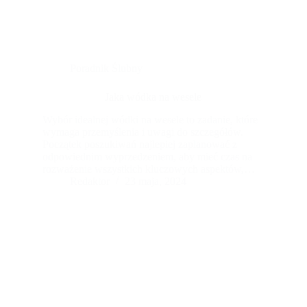
Poradnik Ślubny
Jaka wódka na wesele
Wybór idealnej wódki na wesele to zadanie, które
wymaga przemyślenia i uwagi do szczegółów.
Początek poszukiwań najlepiej zaplanować z
odpowiednim wyprzedzeniem, aby mieć czas na
rozważenie wszystkich kluczowych aspektów,
takich jak różnorodne gusta gości, doskonały smak
Redaktor
23 maja, 2024
oraz wygląd butelki, który również ma
niebagatelne znaczenie. W pierwszej kolejności
warto zastanowić się nad tym, jaka wódka będzie
najlepsza: czy postawić na wódki premium o
najwyższej jakości i luksusowa prezentacja, czy
może skupić się na opcji bardziej przystępna, która
nadal oferuje wysoką jakość i łagodny smak. Po
pierwsze, ważna jest lokalizacja stodoły weselnej.
Idealne miejsce powinno być łatwo dostępne dla
gości, a jednocześnie zapewniać intymność i