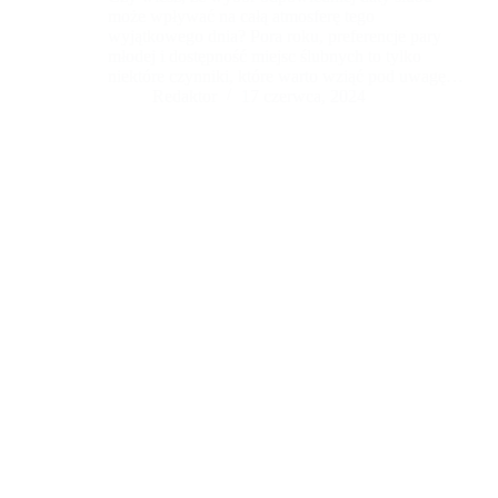
może wpływać na całą atmosferę tego
wyjątkowego dnia? Pora roku, preferencje pary
młodej i dostępność miejsc ślubnych to tylko
niektóre czynniki, które warto wziąć pod uwagę.
Planowanie ślubu to ekscytujące wyzwanie, ale
Redaktor
17 czerwca, 2024
także stresujące zadanie. Dlatego warto przemyśleć
każdy detal, aby stworzyć niezapomnianą
ceremonię. Czytaj dalej, aby dowiedzieć się, jak
wybrać optymalną datę ślubu i stworzyć
wyjątkowy dzień pełen radości i miłości.