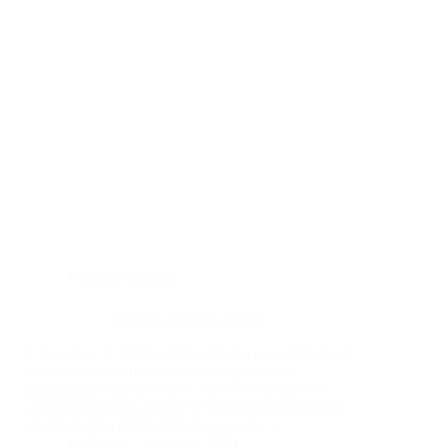
Poradnik Ślubny
Księga gości na weselu
Czy wiesz, że księga gości, obecna na weselach od
wieków, ewoluuje aby stać się wyjątkową
pamiątką pełną osobistych wpisów i życzeń? W
dawnych czasach, księgi te były symbolem statusu
społecznego i często przechowywane w
rodzinnych archiwach. Dziś, para młoda ma
Redaktor
2 lutego, 2024