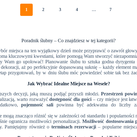
młodej. Zaskakującym faktem jest, że przeciętna
para młoda w Polsce wydaje na zaproszenia ślubne
1
2
3
4
…
7
około 5% swojego budżetu weselnego, co
podkreśla ich znaczenie w przygotowaniach do
tego wyjątkowego dnia. Artykuł zagłębia się w
świat zaproszeń ślubnych, eksplorując najnowsze
trendy, porady dotyczące budżetu i personalizacji,
Poradnik ślubny – Co znajdziesz w tej kategorii?
a także kluczowe kwestie związane z
planowaniem i logistyką zamówienia. W dobie
ór miejsca na ten wyjątkowy dzień może przyprawić o zawrót głowy n
indywidualizmu i oryginalności, wybór
kilkoma kluczowymi kwestiami, które pomogą Wam stworzyć niezapomn
odpowiednich zaproszeń staje się nie tylko kwestią
y Wam go upolować! Planowanie ślubu to sztuka godna dyrygenta wie
estetyki, ale również wyrazem głębszych wartości i
se dekoracji, aż po perfekcyjnie dopasowaną suknię – każdy element 
emocji.
tap przygotowań, by w dniu ślubu móc powiedzieć sobie tak bez żadn
Jak Wybrać Idealne Miejsce na Wesele?
szych decyzji, jaką muszą podjąć przyszli młodzi.
Przestrzeń powin
kalizacją, warto rozważyć
dostępność dla gości
– czy miejsce jest łat
Dodatkowo,
pojemność sali
powinna być adekwatna do liczby zap
re mogą znacząco różnić się w zależności od standardu i popularności m
śnie ogranicza możliwości personalizacji.
Możliwość dostosowania p
rty. Pamiętajmy również o
terminach rezerwacji
– popularne miejsc