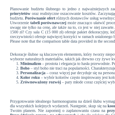
Planowanie budżetu ślubnego to jedno z najważniejszych z
priorytetów
oraz realistyczne oszacowanie kosztów. Zaczynając
budżetu.
Porównanie ofert
różnych dostawców usług weselnych 
Utworzenie
tabeli porównawczej
może znacząco ułatwić proce
uwagę nie tylko na cenę, ale także na to, co jest w niej zawart
1500 zł? Czy sala C (15 000 zł) oferuje pakiet dekoracyjny, kt
rzeczywistości oferuje najwięcej korzyści w ramach ustalonego 
Please note that the comparison table data provided in the second 
Dekoracje ślubne są kluczowym elementem, który tworzy niepo
wyborze naturalnych materiałów, takich jak drewno czy żywe kw
Minimalizm
– prostota i elegancja to hasła przewodnie. P
Boho
– styl boho nie traci na popularności. Charakteryzuj
Personalizacja
– coraz więcej par decyduje się na personal
Kolor roku
– wybór kolorów często inspirowany jest kol
Zrównoważony rozwój
– pary młode coraz częściej wybi
Przygotowanie idealnego harmonogramu na dzień ślubu wymaga 
dla wszystkich kolejnych wydarzeń. Następnie, skup się na
koo
Twoim planem. Nie zapomnij o zaplanowaniu czasu na
prz