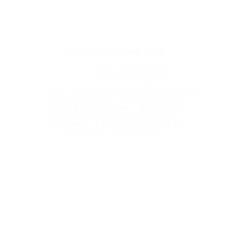
Poradnik Ślubny
,
Sesja ślubna
Jesienna sesja zdjęciowa
Jesień to wyjątkowy czas, kiedy natura przybiera
najpiękniejsze barwy, a krajobrazy stają się
inspirującym tłem dla sesji zdjęciowych. W
artykule tym odkryjesz, dlaczego warto
zdecydować się na sesję fotograficzną w tej
magicznej scenerii i jak najlepiej wykorzystać
Redaktor
24 maja, 2024
uroki jesieni. Dowiesz się, jakie miejsca są idealne
do zdjęć, jak odpowiednio dobrać strój, oraz jak
profesjonalny fotograf potrafi uchwycić
wyjątkową atmosferę tej pory roku. Jesienna sesja
zdjęciowa to nie tylko okazja do stworzenia
niezapomnianych wspomnień, ale także sposób na
uwiecznienie piękna natury w najbardziej
malowniczym wydaniu.Po pierwsze, ważna jest
lokalizacja stodoły weselnej. Idealne miejsce
powinno być łatwo dostępne dla gości, a