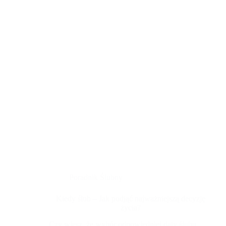
Poradnik Ślubny
Kiedy ślub – Jak podjąć najważniejszą decyzję
życia?
Czy wiesz, że wybór odpowiedniej daty ślubu