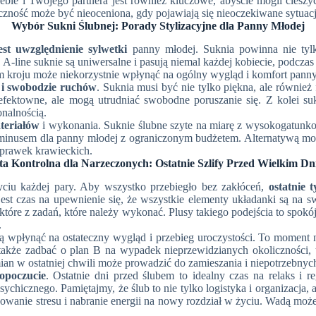
iebie i Twojego partnera jest również kluczowe, abyście mogli ciesz
zność może być nieoceniona, gdy pojawiają się nieoczekiwane sytuacj
Wybór Sukni Ślubnej: Porady Stylizacyjne dla Panny Młodej
est uwzględnienie sylwetki
panny młodej. Suknia powinna nie tylk
A-line suknie są uniwersalne i pasują niemal każdej kobiecie, podczas
m kroju może niekorzystnie wpłynąć na ogólny wygląd i komfort panny
 i swobodzie ruchów
. Suknia musi być nie tylko piękna, ale również
 efektowne, ale mogą utrudniać swobodne poruszanie się. Z kolei su
onalnością.
teriałów
i wykonania. Suknie ślubne szyte na miarę z wysokogatunkowyc
minusem dla panny młodej z ograniczonym budżetem. Alternatywą mogą b
prawek krawieckich.
ta Kontrolna dla Narzeczonych: Ostatnie Szlify Przed Wielkim D
yciu każdej pary. Aby wszystko przebiegło bez zakłóceń,
ostatnie 
raz jest czas na upewnienie się, że wszystkie elementy układanki są 
 niektóre z zadań, które należy wykonać. Plusy takiego podejścia to spo
.
wpłynąć na ostateczny wygląd i przebieg uroczystości. To moment n
także zadbać o plan B na wypadek nieprzewidzianych okoliczności, 
ian w ostatniej chwili może prowadzić do zamieszania i niepotrzebnyc
opoczucie
. Ostatnie dni przed ślubem to idealny czas na relaks i 
ychicznego. Pamiętajmy, że ślub to nie tylko logistyka i organizacja
dukowanie stresu i nabranie energii na nowy rozdział w życiu. Wadą może