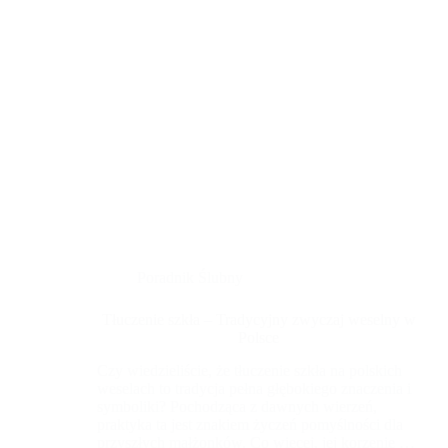
jednocześnie zapewniać intymność i spokój, tak
aby celebrować ten wyjątkowy dzień w otoczeniu
natury. Należy również sprawdzić, czy w pobliżu
znajduje się wystarczająca liczba miejsc
noclegowych dla gości przyjezdnych.
Poradnik Ślubny
Tłuczenie szkła – Tradycyjny zwyczaj weselny w
Polsce
Czy wiedzieliście, że tłuczenie szkła na polskich
weselach to tradycja pełna głębokiego znaczenia i
symboliki? Pochodząca z dawnych wierzeń,
praktyka ta jest znakiem życzeń pomyślności dla
przyszłych małżonków. Co więcej, jej korzenie są