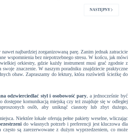
niezliczone możliwości personalizacji tej tradycji.
Statystyki pokazują, że ponad 80% par decyduje
NASTĘPNY
się na posiadanie księgi gości, co podkreśla jej
niezmienną popularność. Artykuł ten zagłębia się
w znaczenie księgi gości jako nośnika wspomnień
i emocji, podkreślając jej rolę w zachowaniu
ciepłych słów od najbliższych na lata.
awet najbardziej zorganizowaną parę. Zanim jednak zatracicie
iane wspomnienia bez niepotrzebnego stresu. W końcu, jak mówi
lkiej orkiestry, gdzie każdy instrument musi grać zgodnie z
ma swoje znaczenie. W naszym poradniku znajdziecie praktyczne
ych obaw. Zapraszamy do lektury, która rozświetli ścieżkę do
na odzwierciedlać styl i osobowość pary
, a jednocześnie być
wo dostępne komunikacją miejską czy też znajduje się w odległej
roszonych osób, aby uniknąć ciasnoty lub zbyt dużego,
iejsca. Niektóre lokale oferują pełne pakiety weselne, wliczając
rzestrzeni
do własnych potrzeb i preferencji jest kluczowa dla
a często są zarezerwowane z dużym wyprzedzeniem, co może