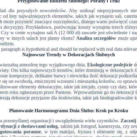
Przygotowanie Budżetu Ślubnego: Porady i Triki
adań dla przyszłych nowożeńców. Aby uniknąć nieprzyjemnych ni
 od listy najważniejszych elementów, takich jak wynajem sali, cater
może przynieść znaczące oszczędności, dlatego warto poświęcić czas 
s decyzyjny. Przykładowo, porównując koszty wynajmu trzech różnyc
e. Czy w cenie wynajmu sali A (12 000 zł) zawarte jest oświetlenie i n
óry w innych salach jest płatny ekstra?
Analiza szczegółów
może ujaw
budżetu.
paragraph is hypothetical and should be replaced with real data relevant 
Najnowsze Trendy w Dekoracjach Ślubnych
wtarzalną atmosferę tego wyjątkowego dnia.
Ekologiczne podejście
do
iaty. Oto kilka najnowszych trendów, które dominują w dekoracjach ś
roste kompozycje, delikatne barwy i niewielka ilość dekoracji podkreśl
e się on swobodą, etnicznymi wzorami i mieszanką kolorów, co sprawia, 
izowane elementy dekoracyjne, takie jak inicjały, cytaty czy daty, któr
orem roku ogłaszanym przez Pantone. Wprowadzenie go do dekoracji ś
erają dekoracje przyjazne dla środowiska, takie jak biodegradowalne k
Planowanie Harmonogramu Dnia Ślubu: Krok po Kroku
przemyślanej organizacji i uwzględnienia wielu czynników.
Zacznij
rdynacji z dostawcami usług
, takimi jak fotograf, kamerzysta, czy
ygotowania poranne
, w tym makijaż, fryzura i ubieranie się, z 