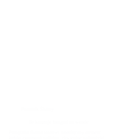
Poradnik Ślubny
Ile kosztuje fotograf na wesele
Fotografia ślubna stanowi nieodłączny element
każdej ceremonii zaślubin, chwytając najbardziej