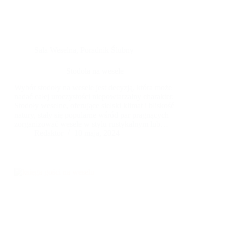
Sala Weselna
,
Poradnik Ślubny
Stodoła na wesele
Wybór stodoły na wesele jest decyzją, która może
nadać całej uroczystości niepowtarzalny charakter.
Stodoły weselne, oferujące sielski klimat i bliskość
natury, stały się popularne wśród par pragnących
zorganizować wesele w stylu rustykalnym lub
boho. Aby jednak wydarzenie było udane, warto
Redaktor
10 maja, 2024
zwrócić uwagę na kilka kluczowych aspektów. Po
pierwsze, ważna jest lokalizacja stodoły weselnej.
Idealne miejsce powinno być łatwo dostępne dla
gości, a jednocześnie zapewniać intymność i
spokój, tak aby celebrować ten wyjątkowy dzień
w otoczeniu natury. Należy również sprawdzić,
czy w pobliżu znajduje się wystarczająca liczba
miejsc noclegowych dla gości przyjezdnych.