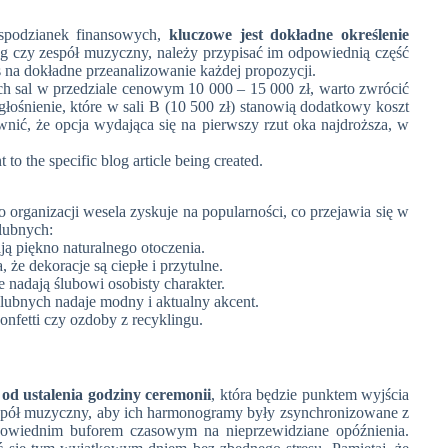
espodzianek finansowych,
kluczowe jest dokładne określenie
ing czy zespół muzyczny, należy przypisać im odpowiednią część
na dokładne przeanalizowanie każdej propozycji.
h sal w przedziale cenowym 10 000 – 15 000 zł, warto zwrócić
agłośnienie, które w sali B (10 500 zł) stanowią dodatkowy koszt
nić, że opcja wydająca się na pierwszy rzut oka najdroższa, w
to the specific blog article being created.
 organizacji wesela zyskuje na popularności, co przejawia się w
lubnych:
ają piękno naturalnego otoczenia.
że dekoracje są ciepłe i przytulne.
e nadają ślubowi osobisty charakter.
lubnych nadaje modny i aktualny akcent.
onfetti czy ozdoby z recyklingu.
 od ustalenia godziny ceremonii
, która będzie punktem wyjścia
 zespół muzyczny, aby ich harmonogramy były zsynchronizowane z
odpowiednim buforem czasowym na nieprzewidziane opóźnienia.