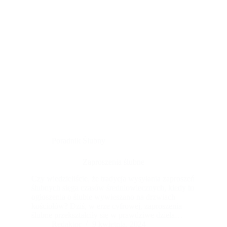
spokój, tak aby celebrować ten wyjątkowy dzień
w otoczeniu natury. Należy również sprawdzić,
czy w pobliżu znajduje się wystarczająca liczba
miejsc noclegowych dla gości przyjezdnych.
Poradnik Ślubny
Zaproszenia ślubne
Czy wiedzieliście, że tradycja wysyłania zaproszeń
ślubnych sięga czasów średniowiecznych, kiedy to
ogłoszenia o ślubie wywieszano na drzwiach
kościołów? Dziś, w erze cyfrowej, zaproszenia
ślubne przekształciły się w prawdziwe dzieła
sztuki, odzwierciedlające osobowość i styl pary
Redaktor
9 kwietnia, 2024