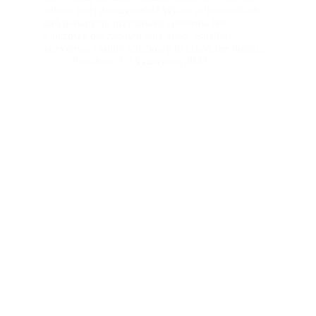
sukces całej uroczystości? Wybór odpowiednich
dań głównych, przystawek i deserów jest
kluczowy dla zadowolenia gości. Sałatka
jarzynowa i kotlet schabowy to klasyczne polskie
potrawy często spotykane na weselach. Jednak
Redaktor
13 czerwca, 2024
coraz częściej uwzględnia się również diety
specjalne, takie jak wegetariańska czy
bezglutenowa. Dostosowanie menu do tematyki i
charakteru wesela jest równie istotne. Pamiętaj, że
jedzenie odgrywa ważną rolę podczas wesela i
może stać się jednym z najważniejszych
elementów, które zostaną zapamiętane przez gości.