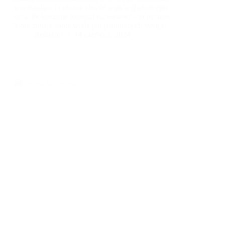
wzruszające i radosne chwile tego wyjątkowego
dnia. Ile kosztuje fotograf na wesele? - to pytanie,
które zadaje sobie wiele par planujących swój ślub.
Wybór fotografa ślubnego jest kluczowy, gdyż
Redaktor
14 czerwca, 2024
zdjęcia będą trwałym wspomnieniem tych
niepowtarzalnych momentów. Profesjonalny
fotograf ślubny potrafi nie tylko uwiecznić emocje
i atmosferę, ale również zadbać o estetykę i jakość
zdjęć.