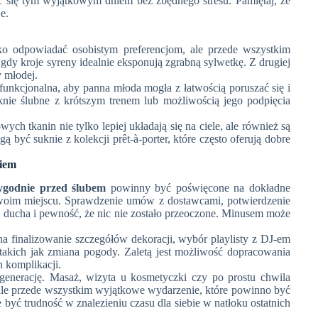
yć się tym wyjątkowym dniem bez zbędnego stresu. Pamiętaj, że
e.
o odpowiadać osobistym preferencjom, ale przede wszystkim
 gdy kroje syreny idealnie eksponują zgrabną sylwetkę. Z drugiej
 młodej.
 funkcjonalna, aby panna młoda mogła z łatwością poruszać się i
knie ślubne z krótszym trenem lub możliwością jego podpięcia
h tkanin nie tylko lepiej układają się na ciele, ale również są
yć suknie z kolekcji prêt-à-porter, które często oferują dobre
niem
tygodnie przed ślubem
powinny być poświęcone na dokładne
na swoim miejscu. Sprawdzenie umów z dostawcami, potwierdzenie
kój ducha i pewność, że nic nie zostało przeoczone. Minusem może
a finalizowanie szczegółów dekoracji, wybór playlisty z DJ-em
takich jak zmiana pogody. Zaletą jest możliwość dopracowania
h komplikacji.
regenerację. Masaż, wizyta u kosmetyczki czy po prostu chwila
, ale przede wszystkim wyjątkowe wydarzenie, które powinno być
 być trudność w znalezieniu czasu dla siebie w natłoku ostatnich