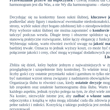
Przewidzianie przerw na odpoczynek
i chwilę relaksu dla C
harmonogram jest dla Was, a nie Wy dla harmonogramu – elastyc
Decydując się na konkretny fason sukni ślubnej,
kluczowe j
podkreślać atuty figury i maskować ewentualne niedoskonałości. 
strony, wybór sukni zbyt bogato zdobionej lub o nieodpowiedni
Przy wyborze sukni ślubnej nie można zapomnieć o
komforcie
tańczyć podczas wesela. Długie treny i obszerne spódnice są
stanowią praktyczne rozwiązanie, które łączy elegancję z funkcj
Wybierając suknię, warto również zwrócić uwagę na
jakość ma
bardziej trwałe. Oznacza to jednak wyższy koszt, co może być 
połączenie jakości i ceny, choć mogą wymagać dodatkowych po
Lis
Zbliża się dzień, który będzie jednym z najważniejszych w ż
przeglądnięcie i uzupełnienie listy kontrolnej. To właśnie te
liczby gości czy ostatnie przymiarki sukni i garnituru to tylko
być natomiast wzrost stresu związany z nadmiarem obowiązków
Organizacja ślubu to również czas, kiedy
ostatnie decyzje
mogą 
lub zespołem oraz ustalenie harmonogramu dnia ślubu. Warto 
każdego aspektu, jednak ryzyko polega na tym, że zbyt wiele zm
Na koniec, niezwykle istotne jest, aby
zadbać o własne sam
odpoczynku z książką w ręku mogą zdziałać cuda dla zdrowia ps
pełne radości i miłości. Korzyścią z takiego podejścia jest zre
przygotowań.