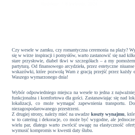
ściśle związane z kulturą niemieckojęzyczną i
Redaktor
8 kwietnia, 2024
obchodami Polterabend, podczas których
hałasowanie ma na celu odstraszenie złych
duchów. W Polsce, zwyczaj ten przybiera różne
formy w zależności od regionu, odzwierciedlając
bogactwo i różnorodność lokalnych tradycji.
Artykuł ten zagłębia się w fascynujący świat
weselnych obrzędów, podkreślając ich znaczenie
w kształtowaniu niezapomnianych chwil i
Czy wesele w zamku, czy romantyczna ceremonia na plaży? Wyb
jednoczeniu ludzi w radosnym celebrowaniu
się w wirze inspiracji i pomysłów, warto zastanowić się nad 
miłości.
stare przysłowie, diabeł tkwi w szczegółach – a my pomożem
partyturą. Od finansowego arcydzieła, przez estetyczne niuan
wskazówki, które pozwolą Wam z gracją przejść przez każdy e
Waszego wymarzonego dnia!
Wybór odpowiedniego miejsca na wesele to jedna z najważniej
funkcjonalna i komfortowa dla gości. Zastanawiając się nad lo
lokalizacji, co może wymagać zapewnienia transportu. 
niezagospodarowanego przestrzeni.
Z drugiej strony, należy mieć na uwadze
koszty wynajmu
, któ
w to catering i dekoracje, co może być wygodne, ale jednocze
wielu par, dlatego warto zwrócić uwagę na elastyczność ofe
wymusić kompromis w kwestii daty ślubu.