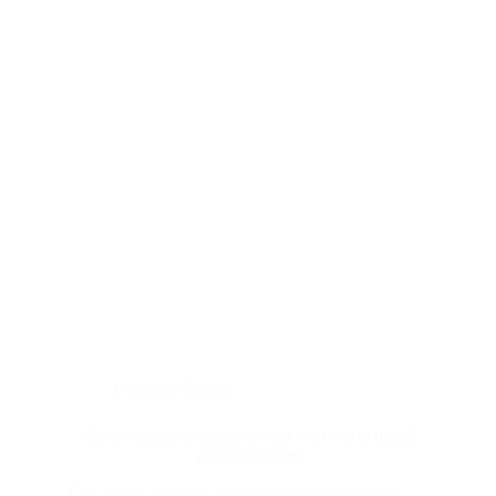
Poradnik Ślubny
Menu weselne propozycje dań – co warto ustalić
przed weselem
Czy wiesz, że menu weselne może wpłynąć na