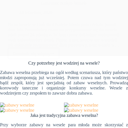
Gościniec Nałęże Wesele
24 września, 2020
Na to wesele w Gościńcu Nałęże młoda para czekała ponad
dwa lata. Nowożeńcy czasu na przygotowanie się do wesela
mieli ponad 24 miesiące. W tym czasie dokładnie zaplanowali
swój najważniejszy dzień. Będąc u nas, jeszcze nie wiedzieli
jak dokładnie zorganizować ślub plenerowy, oraz wesele w
Gościńcu Nałęże z noclegiem. Zobacz historię Justyny i
Dowiedz się więcej
Pawła - Gościniec Nałęże Wesele
Gościniec
Nałęże
Czy potrzebny jest wodzirej na wesele?
Wesele
Zabawa weselna przebiega na ogół według scenariusza, który państwo
młodzi zaproponują już wcześniej. Potem czuwa nad tym wodzirej
bądź zespół, który jest specjalistą od zabaw weselnych. Prowadzą
korowody taneczne i organizuje konkursy weselne. Wesele z
wodzirejem czy zespołem to zawsze dobra zabawa.
Jaka jest tradycyjna zabawa weselna?
Przy wyborze zabawy na wesele para młoda może skorzystać z