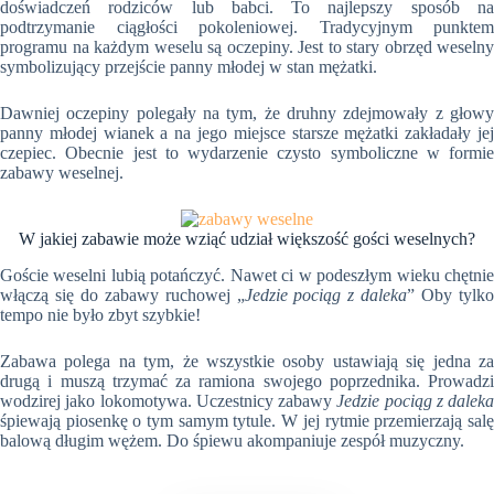
doświadczeń rodziców lub babci. To najlepszy sposób na
podtrzymanie ciągłości pokoleniowej. Tradycyjnym punktem
programu na każdym weselu są oczepiny. Jest to stary obrzęd weselny
symbolizujący przejście panny młodej w stan mężatki.
Dawniej oczepiny polegały na tym, że druhny zdejmowały z głowy
panny młodej wianek a na jego miejsce starsze mężatki zakładały jej
czepiec. Obecnie jest to wydarzenie czysto symboliczne w formie
zabawy weselnej.
W jakiej zabawie może wziąć udział większość gości weselnych?
Goście weselni lubią potańczyć. Nawet ci w podeszłym wieku chętnie
włączą się do zabawy ruchowej „
Jedzie pociąg z daleka
” Oby tylk
tempo nie było zbyt szybkie!
Zabawa polega na tym, że wszystkie osoby ustawiają się jedna za
drugą i muszą trzymać za ramiona swojego poprzednika. Prowadzi
wodzirej jako lokomotywa. Uczestnicy zabawy
Jedzie pociąg z daleka
śpiewają piosenkę o tym samym tytule. W jej rytmie przemierzają salę
balową długim wężem. Do śpiewu akompaniuje zespół muzyczny.