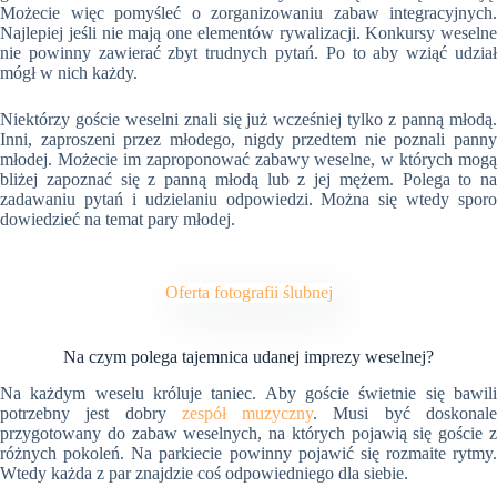
Możecie więc pomyśleć o zorganizowaniu zabaw integracyjnych.
Najlepiej jeśli nie mają one elementów rywalizacji. Konkursy weselne
nie powinny zawierać zbyt trudnych pytań. Po to aby wziąć udział
mógł w nich każdy.
Niektórzy goście weselni znali się już wcześniej tylko z panną młodą.
Inni, zaproszeni przez młodego, nigdy przedtem nie poznali panny
młodej. Możecie im zaproponować zabawy weselne, w których mogą
bliżej zapoznać się z panną młodą lub z jej mężem. Polega to na
zadawaniu pytań i udzielaniu odpowiedzi. Można się wtedy sporo
dowiedzieć na temat pary młodej.
Oferta fotografii ślubnej
Na czym polega tajemnica udanej imprezy weselnej?
Na każdym weselu króluje taniec. Aby goście świetnie się bawili
potrzebny jest dobry
zespół muzyczny
. Musi być doskonal
przygotowany do zabaw weselnych, na których pojawią się goście z
różnych pokoleń. Na parkiecie powinny pojawić się rozmaite rytmy.
Wtedy każda z par znajdzie coś odpowiedniego dla siebie.