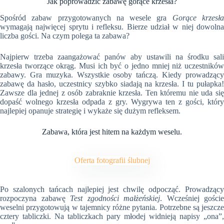
Jak poprowadzić zabawę gorące krzesła?
Spośród zabaw przygotowanych na wesele gra
Gorące krzesł
wymagają najwięcej sprytu i refleksu. Bierze udział w niej dowolna
liczba gości. Na czym polega ta zabawa?
Najpierw trzeba zaangażować panów aby ustawili na środku sali
krzesła tworzące okrąg. Musi ich być o jedno mniej niż uczestników
zabawy. Gra muzyka. Wszystkie osoby tańczą. Kiedy prowadzący
zabawę da hasło, uczestnicy szybko siadają na krzesła. I tu pułapka!
Zawsze dla jednej z osób zabraknie krzesła. Ten któremu nie uda się
dopaść wolnego krzesła odpada z gry. Wygrywa ten z gości, który
najlepiej opanuje strategię i wykaże się dużym refleksem.
Zabawa, która jest hitem na każdym weselu.
Oferta fotografii ślubnej
Po szalonych tańcach najlepiej jest chwilę odpocząć. Prowadzący
rozpoczyna zabawę
Test zgodności małżeńskiej
. Wcześniej goście
weselni przygotowują w tajemnicy różne pytania. Potrzebne są jeszcze
cztery tabliczki. Na tabliczkach pary młodej widnieją napisy „ona”,