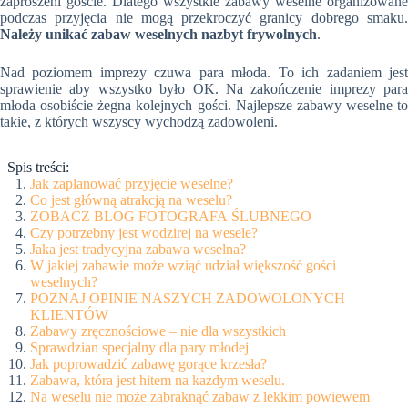
zaproszeni goście. Dlatego wszystkie zabawy weselne organizowane
podczas przyjęcia nie mogą przekroczyć granicy dobrego smaku.
Należy unikać zabaw weselnych nazbyt frywolnych
.
Nad poziomem imprezy czuwa para młoda. To ich zadaniem jest
sprawienie aby wszystko było OK. Na zakończenie imprezy para
młoda osobiście żegna kolejnych gości. Najlepsze zabawy weselne to
takie, z których wszyscy wychodzą zadowoleni.
Spis treści:
Jak zaplanować przyjęcie weselne?
Co jest główną atrakcją na weselu?
ZOBACZ BLOG FOTOGRAFA ŚLUBNEGO
Czy potrzebny jest wodzirej na wesele?
Jaka jest tradycyjna zabawa weselna?
W jakiej zabawie może wziąć udział większość gości
weselnych?
POZNAJ OPINIE NASZYCH ZADOWOLONYCH
KLIENTÓW
Zabawy zręcznościowe – nie dla wszystkich
Sprawdzian specjalny dla pary młodej
Jak poprowadzić zabawę gorące krzesła?
Zabawa, która jest hitem na każdym weselu.
Na weselu nie może zabraknąć zabaw z lekkim powiewem