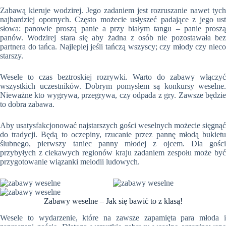
Zabawą kieruje wodzirej. Jego zadaniem jest rozruszanie nawet tych
najbardziej opornych. Często możecie usłyszeć padające z jego ust
słowa: panowie proszą panie a przy białym tangu – panie proszą
panów. Wodzirej stara się aby żadna z osób nie pozostawała bez
partnera do tańca. Najlepiej jeśli tańczą wszyscy; czy młody czy nieco
starszy.
Wesele to czas beztroskiej rozrywki. Warto do zabawy włączyć
wszystkich uczestników. Dobrym pomysłem są konkursy weselne.
Nieważne kto wygrywa, przegrywa, czy odpada z gry. Zawsze będzie
to dobra zabawa.
Aby usatysfakcjonować najstarszych gości weselnych możecie sięgnąć
do tradycji. Będą to oczepiny, rzucanie przez pannę młodą bukietu
ślubnego, pierwszy taniec panny młodej z ojcem. Dla gości
przybyłych z ciekawych regionów kraju zadaniem zespołu może być
przygotowanie wiązanki melodii ludowych.
Zabawy weselne – Jak się bawić to z klasą!
Wesele to wydarzenie, które na zawsze zapamięta para młoda i