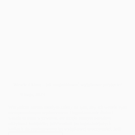
Wesele z klasą – jak zorganizować wyjątkowe przyjęcie?
9 maja, 2023
Wszystkim parom młodym zależy na tym, aby ich wesele było
niezapomnianym wydarzeniem. Organizowanie ślubu i
wesela to duże wyzwanie, ale dzięki naszym poradom
otrzymasz kompletny przewodnik po najważniejszych
krokach do zaplanowania tej wyjątkowej uroczystości. Jeśli
masz pytania dotyczące strony organizacyjnej, ten artykuł jest