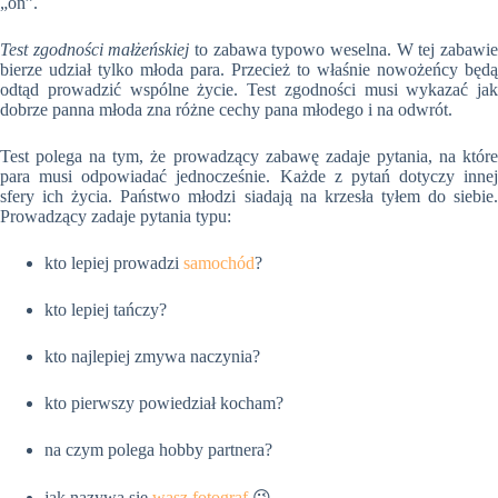
„on”.
Test zgodności małżeńskiej
to zabawa typowo weselna. W tej zabawi
bierze udział tylko młoda para. Przecież to właśnie nowożeńcy będą
odtąd prowadzić wspólne życie. Test zgodności musi wykazać jak
dobrze panna młoda zna różne cechy pana młodego i na odwrót.
Test polega na tym, że prowadzący zabawę zadaje pytania, na które
para musi odpowiadać jednocześnie. Każde z pytań dotyczy innej
sfery ich życia. Państwo młodzi siadają na krzesła tyłem do siebie.
Prowadzący zadaje pytania typu:
kto lepiej prowadzi
samochód
?
kto lepiej tańczy?
kto najlepiej zmywa naczynia?
kto pierwszy powiedział kocham?
na czym polega hobby partnera?
jak nazywa się
wasz fotograf
😉