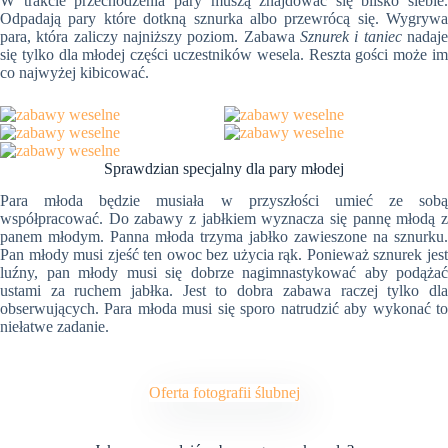
W trakcie przechodzenia pary muszą znajdować się blisko siebie.
Odpadają pary które dotkną sznurka albo przewrócą się. Wygrywa
para, która zaliczy najniższy poziom. Zabawa
Sznurek i taniec
nadaj
się tylko dla młodej części uczestników wesela. Reszta gości może im
co najwyżej kibicować.
Sprawdzian specjalny dla pary młodej
Para młoda będzie musiała w przyszłości umieć ze sobą
współpracować. Do zabawy z jabłkiem wyznacza się pannę młodą z
panem młodym. Panna młoda trzyma jabłko zawieszone na sznurku.
Pan młody musi zjeść ten owoc bez użycia rąk. Ponieważ sznurek jest
luźny, pan młody musi się dobrze nagimnastykować aby podążać
ustami za ruchem jabłka. Jest to dobra zabawa raczej tylko dla
obserwujących. Para młoda musi się sporo natrudzić aby wykonać to
niełatwe zadanie.
Oferta fotografii ślubnej