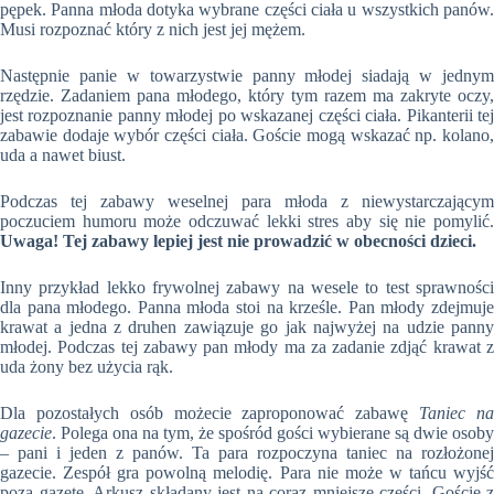
pępek. Panna młoda dotyka wybrane części ciała u wszystkich panów.
Musi rozpoznać który z nich jest jej mężem.
Następnie panie w towarzystwie panny młodej siadają w jednym
rzędzie. Zadaniem pana młodego, który tym razem ma zakryte oczy,
jest rozpoznanie panny młodej po wskazanej części ciała. Pikanterii tej
zabawie dodaje wybór części ciała. Goście mogą wskazać np. kolano,
uda a nawet biust.
Podczas tej zabawy weselnej para młoda z niewystarczającym
poczuciem humoru może odczuwać lekki stres aby się nie pomylić.
Uwaga! Tej zabawy lepiej jest nie prowadzić w obecności dzieci.
Inny przykład lekko frywolnej zabawy na wesele to test sprawności
dla pana młodego. Panna młoda stoi na krześle. Pan młody zdejmuje
krawat a jedna z druhen zawiązuje go jak najwyżej na udzie panny
młodej. Podczas tej zabawy pan młody ma za zadanie zdjąć krawat z
uda żony bez użycia rąk.
Dla pozostałych osób możecie zaproponować zabawę
Taniec n
gazecie
. Polega ona na tym, że spośród gości wybierane są dwie osoby
– pani i jeden z panów. Ta para rozpoczyna taniec na rozłożonej
gazecie. Zespół gra powolną melodię. Para nie może w tańcu wyjść
poza gazetę. Arkusz składany jest na coraz mniejsze części. Goście z