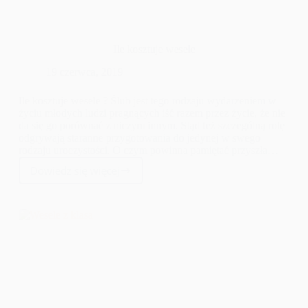
Ile kosztuje wesele
19 czerwca, 2019
Ile kosztuje wesele ? Ślub jest tego rodzaju wydarzeniem w
życiu młodych ludzi pragnących iść razem przez życie, że nie
da się go porównać z niczym innym. Stąd też szczególną rolę
odgrywają staranne przygotowania do jedynej w swego
rodzaju uroczystości. O czym powinna pamiętać przyszła
Panna Młoda, by to właśnie jej ślub wyglądał tak, jak sobie
Dowiedz się więcej
wymarzyła? I by bajka mogła wreszcie doczekać się
Ile
urzeczywistnienia? Kilka cennych porad na wydatki,
kosztuje
których absolutnie nie warto bagatelizować, przedstawiamy
wesele
poniżej.