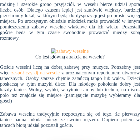
rodzinę i szerokie grono przyjaciół, w weselu bierze udział spora
liczba osób. Dlatego czasem lepiej jest zamówić większy, bardziej
przestronny lokal, w którym będą do dyspozycji jest po prostu więcej
miejsca. Po uroczystym obiedzie młodzież może prowadzić w innym
pomieszczeniu zabawy weselne właściwe dla ich wieku. Pozostali
goście będą w tym czasie swobodnie prowadzić między sobą
rozmowy.
Co jest główną atrakcją na weselu?
Goście weselni liczą na dobrą zabawę przy muzyce. Potrzebny jest
więc
zespół czy dj na wesele
z urozmaiconym repertuarem utworó
tanecznych. Osoby starsze chętnie zatańczą tango lub walca. Dzieci
poskaczą w rytm muzyki disco. Dla młodego pokolenia dobry jest
każdy taniec. Wolny, szybki, w rytmie samby lub techno, na disco-
polo też znajdzie się miejsce (pamiętajcie muzykę wybieramy dla
gości)
Zabawa weselna tradycyjnie rozpoczyna się od tego, że pierwszy
taniec panna młoda tańczy ze swoim męzem. Dopiero potem w
tańcach biorą udział pozostali goście.