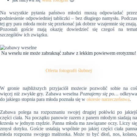
Na wszystkie pytania państwo młodzi muszą odpowiadać przez
podniesienie odpowiedniej tabliczki – bez długiego namysłu. Podczas
tej gry para młoda może się przekonać jak dobrze wzajemnie się znają.
Pozostali goście mają okazję dowiedzieć się czegoś na temat
szczegółów ich związku.
Na weselu nie może zabraknąć zabaw z lekkim powiewem erotyzmu!
Oferta fotografii ślubnej
W gronie najbliższych przyjaciół możecie pozwolić sobie na coś
więcej niż zwykłe gry. Zabawa weselna
Poznajemy się po…
odkryw
do jakiego stopnia para młoda poznała się w
okresie narzeczeństwa
.
Zabawa polega na rozpoznaniu swojej drugiej połówki po jakiejś
części ciała. Na początku panowie razem z panem młodym siadają na
krzesła w jednym rzędzie. Panna młoda ma zawiązane oczy. Liczy się
zmysł dotyku. Goście ustalają wspólnie po jakiej części ciała panna
młoda rozpozna swojego małżonka. Może to być dłoń, nos, kolano,