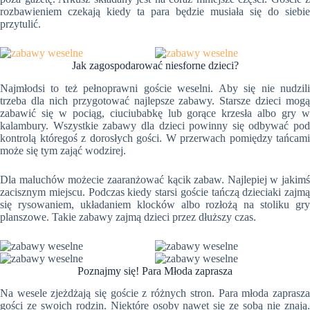
rozbawieniem czekają kiedy ta para będzie musiała się do siebie
przytulić.
Jak zagospodarować niesforne dzieci?
Najmłodsi to też pełnoprawni goście weselni. Aby się nie nudzili
trzeba dla nich przygotować najlepsze zabawy. Starsze dzieci mogą
zabawić się w pociąg, ciuciubabkę lub gorące krzesła albo gry w
kalambury. Wszystkie zabawy dla dzieci powinny się odbywać pod
kontrolą któregoś z dorosłych gości. W przerwach pomiędzy tańcami
może się tym zająć wodzirej.
Dla maluchów możecie zaaranżować kącik zabaw. Najlepiej w jakimś
zacisznym miejscu. Podczas kiedy starsi goście tańczą dzieciaki zajmą
się rysowaniem, układaniem klocków albo rozłożą na stoliku gry
planszowe. Takie zabawy zajmą dzieci przez dłuższy czas.
Poznajmy się! Para Młoda zaprasza
Na wesele zjeżdżają się goście z różnych stron. Para młoda zaprasza
gości ze swoich rodzin. Niektóre osoby nawet się ze sobą nie znają.