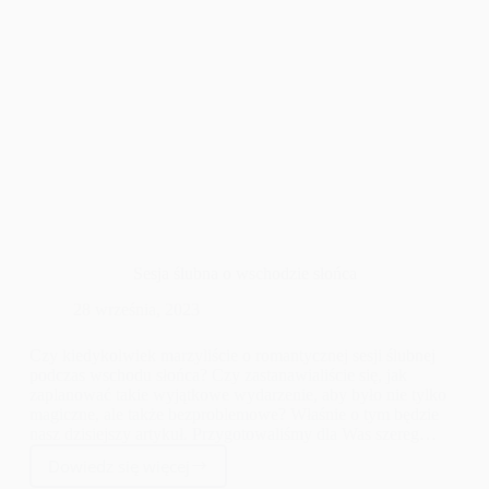
Sesja ślubna o wschodzie słońca
28 września, 2023
Czy kiedykolwiek marzyliście o romantycznej sesji ślubnej
podczas wschodu słońca? Czy zastanawialiście się, jak
zaplanować takie wyjątkowe wydarzenie, aby było nie tylko
magiczne, ale także bezproblemowe? Właśnie o tym będzie
nasz dzisiejszy artykuł. Przygotowaliśmy dla Was szereg
praktycznych porad, które pomogą Wam zorganizować
Dowiedz się więcej
idealną sesję ślubną o poranku.
Sesja