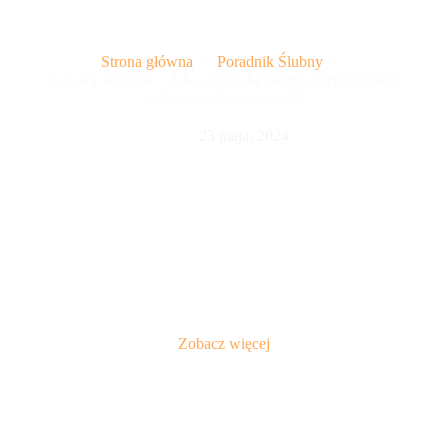
Zabawy weselne – Jaką rozrywkę można zorganizować
gościom podczas wesela?
Strona główna
Poradnik Ślubny
Zabawy weselne – Jaką rozrywkę można zorganizować
gościom podczas wesela?
23 maja, 2024
Zabawy weselne. W weselu zazwyczaj uczestniczą osoby w
różnym wieku. Są nowożeńcy i ich rówieśnicy. Rodzice
panny młodej i pana młodego. Szczególnie honorowymi
gośćmi są seniorzy z obu rodzin. Średnia generacja
znajomych i przyjaciół przyprowadza ze sobą dzieci. Zabawa
weselna powinna być tak zorganizowana aby każdy z gości
znalazł dla siebie odpowiednią rozrywkę.
Zobacz więcej