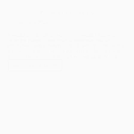
Piosenka na pierwszy taniec
6 lutego, 2023
Piosenka na pierwszy taniec. Wybór piosenki na pierwszy
taniec jest jednym z ważniejszych momentów podczas
przygotowań pary młodej do ślubu. Ta jedna piosenka będzie
symbolizować Waszą miłość i Wasze relacje. Będzie stanowić
wspaniałe wspomnienie dla Was i Waszych gości. W tym
blogu będziemy rozważać różne opcje piosenek na pierwszy
Dowiedz się więcej
taniec. Od klasyków po bardziej niestandardowe wybory, aby
Piosenka
pomóc Wam znaleźć idealny utwór na wesele. Będziemy
na
także uwzględniać różne tematy i gatunki muzyczne, aby
pierwszy
odpowiedzieć na potrzeby każdej pary młodej. Czasami
taniec
piosenka na pierwszy taniec może być nie tylko romantyczna,
ale także zabawna i pełna energii. Jest to doskonały sposób,
żeby w świetnym stylu rozpocząć wesele. Ważne jest, by
piosenka na pierwszy taniec była dla Was i Waszych gości
pięknym wspomnieniem. Czy jesteście gotowi, aby znaleźć
swoją idealną piosenkę na pierwszy taniec? Zanim zaczniemy,
pamiętajcie, że najważniejsze jest to, by ten utwór był
odzwierciedleniem Waszej miłości.